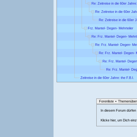
Re: Zeitreise in die 60er Jahre
Re: Zeitreise in die 60er Ja
Re: Zeitreise in die 60er 
Frz. Mantel- Degen- Mehrteiler
Re: Frz. Mantel- Degen- Mehrt
Re: Frz. Mantel- Degen- Meh
Re: Frz. Mantel- Degen- M
Re: Frz. Mantel- Degen
Re: Frz. Mantel- Deg
Zeitreise in die 60er Jahre: the F.B.I.
Forenliste
•
Themenüber
In diesem Forum dürfen l
Klicke hier, um Dich ein