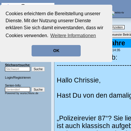
Die Fernseh-Diskussionsforen von
Cookies erleichtern die Bereitstellung unserer
Dienste. Mit der Nutzung unserer Dienste
Startseite
Nostalgieecke
Aktuelles Forum
erklären Sie sich damit einverstanden, dass wir
TV-Erinnerungen an gute, alte Fernsehzeiten
Nostalgieecke
Themenübersicht
•
Neues Thema
•
Neueste Beitr
Cookies verwenden.
Weitere Informationen
Film-Forum
Der Werbeblock
Serien der 60er Jahre
Zeichentrick-Forum
geschrieben von:
kornelson
, 08.11.23 14:35
OK
Ratgeber Technik
chrissie777 schrieb:
Sendeschluss!
-------------------------------
Stichwortsuche:
Login
/
Registrieren
Hallo Chrissie,
Serien-Info:
Powered by
wunschliste.de
Hast Du von den damalig
„Polizeirevier 87“? Sie li
ist auch klassisch aufgeba