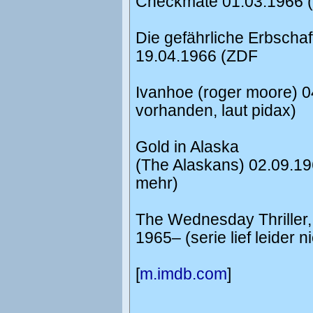
Checkmate 01.03.1966 
Die gefährliche Erbschaf
19.04.1966 (ZDF
Ivanhoe (roger moore) 0
vorhanden, laut pidax)
Gold in Alaska
(The Alaskans) 02.09.196
mehr)
The Wednesday Thriller,
1965– (serie lief leider n
[
m.imdb.com
]