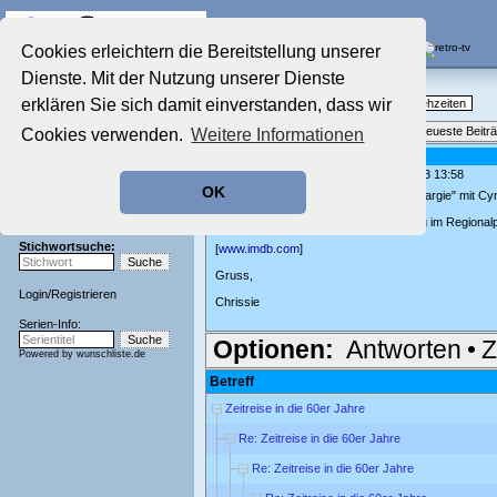
Die Fernseh-Diskussionsforen von
Cookies erleichtern die Bereitstellung unserer
Dienste. Mit der Nutzung unserer Dienste
Startseite
Nostalgieecke
Aktuelles Forum
erklären Sie sich damit einverstanden, dass wir
TV-Erinnerungen an gute, alte Fernsehzeiten
Nostalgieecke
Themenübersicht
•
Neues Thema
•
Neueste Beitr
Cookies verwenden.
Weitere Informationen
Film-Forum
Der Werbeblock
Re: Zeitreise in die 60er Jahre
geschrieben von:
chrissie777
, 06.07.23 13:58
Zeichentrick-Forum
OK
Ratgeber Technik
Kann sich noch jemand an die Serie "Margie" mit Cy
Die fiel mir gestern noch ein.
Sendeschluss!
In Norddeutschland lief sie eine zeitlang im Region
Stichwortsuche:
[
www.imdb.com
]
Gruss,
Login
/
Registrieren
Chrissie
Serien-Info:
Optionen:
Antworten
•
Z
Powered by
wunschliste.de
Betreff
Zeitreise in die 60er Jahre
Re: Zeitreise in die 60er Jahre
Re: Zeitreise in die 60er Jahre