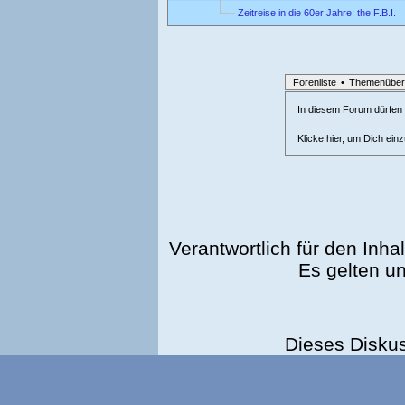
Zeitreise in die 60er Jahre: the F.B.I.
Forenliste
•
Themenüber
In diesem Forum dürfen l
Klicke hier, um Dich ein
Verantwortlich für den Inhal
Es gelten u
Dieses Disku