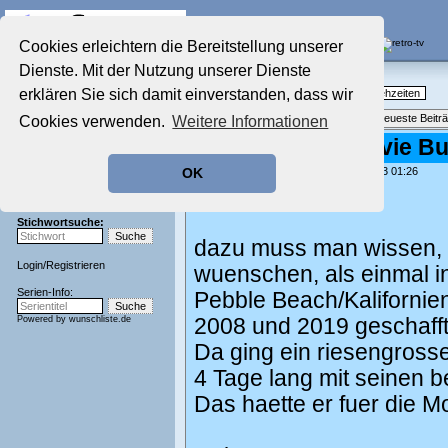
Die Fernseh-Diskussionsforen von
Cookies erleichtern die Bereitstellung unserer
Dienste. Mit der Nutzung unserer Dienste
Startseite
Nostalgieecke
Aktuelles Forum
erklären Sie sich damit einverstanden, dass wir
TV-Erinnerungen an gute, alte Fernsehzeiten
Nostalgieecke
Themenübersicht
•
Neues Thema
•
Neueste Beitr
Cookies verwenden.
Weitere Informationen
Film-Forum
Der Werbeblock
Re: Monterey Movie Bu
Zeichentrick-Forum
geschrieben von:
chrissie777
, 05.06.23 01:26
OK
Ratgeber Technik
Hi kornelson,
Sendeschluss!
Stichwortsuche:
dazu muss man wissen, d
Login
/
Registrieren
wuenschen, als einmal in
Serien-Info:
Pebble Beach/Kalifornie
Powered by
wunschliste.de
2008 und 2019 geschafft
Da ging ein riesengrosse
4 Tage lang mit seinen 
Das haette er fuer die 