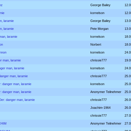
nz
George Bailey
12.0
amie
kornelson
12.0
n, laramie
George Bailey
13.0
n, laramie
Pete Morgan
13.0
 man, laramie
kornelson
18.0
non
Norbert
18.0
annon
kornelson
24.0
er man, laramie
chrissie777
19.0
anger man, laramie
kornelson
24.0
 danger man, laramie
chrissie777
25.0
er: danger man, laramie
kornelson
25.0
er: danger man, laramie
Anonymer Teilnehmer
25.0
60er: danger man, laramie
chrissie777
26.0
Joachim-1964
26.0
chrissie777
27.0
CHIM
Anonymer Teilnehmer
27.0