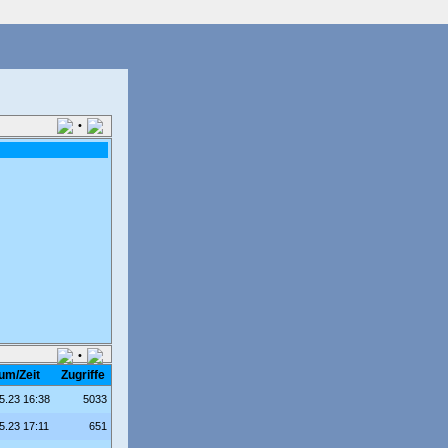
•
•
um/Zeit
Zugriffe
5.23 16:38
5033
5.23 17:11
651