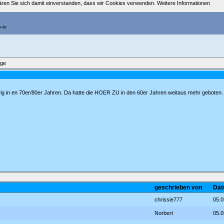
klären Sie sich damit einverstanden, dass wir Cookies verwenden.
Weitere Informationen
äge
ig in en 70er/80er Jahren. Da hatte die HOER ZU in den 60er Jahren weitaus mehr geboten.
geschrieben von
Dat
chrissie777
05.0
Norbert
05.0