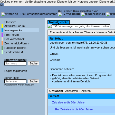
Cookies erleichtern die Bereitstellung unserer Dienste. Mit der Nutzung unserer Dienste er
OK
Die Fernseh-Diskussionsforen von
Startseite
Nostalgieecke
Aktuelles Forum
TV-Erinnerungen an gute, alte Fernsehzeiten
Nostalgieecke
Themenübersicht
•
Neues Thema
•
Neueste Beitr
Film-Forum
Re: Hörzu
Der Werbeblock
geschrieben von:
chrissie777
, 02.06.23 00:38
Zeichentrick-Forum
Und die liessen m. M. nach sehr zu wuenschen uebr
Ratgeber Technik
Sendeschluss!
Gruss,
Stichwortsuche:
Chrissie
Spoonman schrieb:
Login
/
Registrieren
-------------------------------------------------------
> Das ist quasi alles, was nicht zum Programmteil
Serien-Info:
> gehört, also die redaktionellen Seiten im
> vorderen und hinteren Bereich.
Powered by
wunschliste.de
Optionen:
Antworten
•
Zitieren
Betreff
Zeitreise in die 60er Jahre
Re: Zeitreise in die 60er Jahre