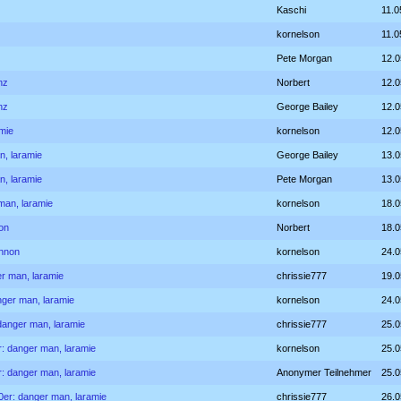
Kaschi
11.0
kornelson
11.0
Pete Morgan
12.0
nz
Norbert
12.0
nz
George Bailey
12.0
amie
kornelson
12.0
n, laramie
George Bailey
13.0
n, laramie
Pete Morgan
13.0
 man, laramie
kornelson
18.0
non
Norbert
18.0
annon
kornelson
24.0
er man, laramie
chrissie777
19.0
anger man, laramie
kornelson
24.0
 danger man, laramie
chrissie777
25.0
er: danger man, laramie
kornelson
25.0
er: danger man, laramie
Anonymer Teilnehmer
25.0
60er: danger man, laramie
chrissie777
26.0