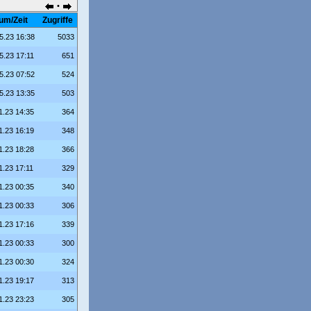
•
um/Zeit
Zugriffe
5.23 16:38
5033
5.23 17:11
651
5.23 07:52
524
5.23 13:35
503
1.23 14:35
364
1.23 16:19
348
1.23 18:28
366
1.23 17:11
329
1.23 00:35
340
1.23 00:33
306
1.23 17:16
339
1.23 00:33
300
1.23 00:30
324
1.23 19:17
313
1.23 23:23
305