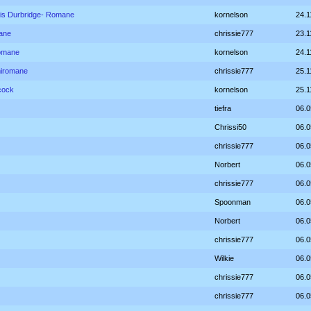
is Durbridge- Romane
kornelson
24.1
ane
chrissie777
23.1
romane
kornelson
24.1
miromane
chrissie777
25.1
cock
kornelson
25.1
tiefra
06.0
Chrissi50
06.0
chrissie777
06.0
Norbert
06.0
chrissie777
06.0
Spoonman
06.0
Norbert
06.0
chrissie777
06.0
Wilkie
06.0
chrissie777
06.0
chrissie777
06.0