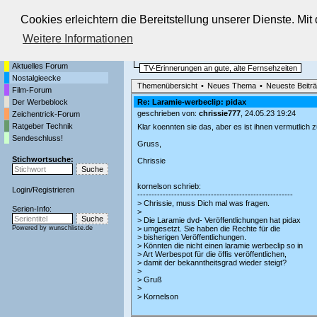
Cookies erleichtern die Bereitstellung unserer Dienste. Mi
Die Fernseh-Diskussionsforen von
Weitere Informationen
Startseite
Nostalgieecke
Aktuelles Forum
TV-Erinnerungen an gute, alte Fernsehzeiten
Nostalgieecke
Themenübersicht
•
Neues Thema
•
Neueste Beitr
Film-Forum
Der Werbeblock
Re: Laramie-werbeclip: pidax
geschrieben von:
chrissie777
, 24.05.23 19:24
Zeichentrick-Forum
Ratgeber Technik
Klar koennten sie das, aber es ist ihnen vermutlich
Sendeschluss!
Gruss,
Stichwortsuche:
Chrissie
kornelson schrieb:
Login
/
Registrieren
-------------------------------------------------------
> Chrissie, muss Dich mal was fragen.
Serien-Info:
>
> Die Laramie dvd- Veröffentlichungen hat pidax
Powered by
wunschliste.de
> umgesetzt. Sie haben die Rechte für die
> bisherigen Veröffentlichungen.
> Könnten die nicht einen laramie werbeclip so in
> Art Werbespot für die öffis veröffentlichen,
> damit der bekanntheitsgrad wieder steigt?
>
> Gruß
>
> Kornelson