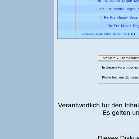
Re: Frz. Mantel- Degen- Meh
Re: Frz. Mantel- Degen- M
Re: Frz. Mantel- Degen
Re: Frz. Mantel- Deg
Zeitreise in die 60er Jahre: the F.B.I.
Forenliste
•
Themenüber
In diesem Forum dürfen l
Klicke hier, um Dich ein
Verantwortlich für den Inhal
Es gelten u
Dieses Disku