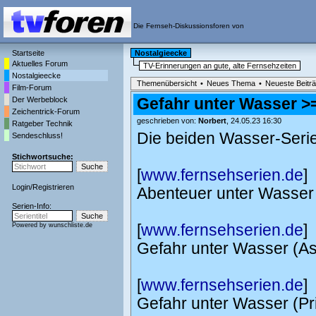
Die Fernseh-Diskussionsforen von
Startseite
Nostalgieecke
Aktuelles Forum
TV-Erinnerungen an gute, alte Fernsehzeiten
Nostalgieecke
Themenübersicht
•
Neues Thema
•
Neueste Beitr
Film-Forum
Der Werbeblock
Gefahr unter Wasser >
Zeichentrick-Forum
geschrieben von:
Norbert
, 24.05.23 16:30
Ratgeber Technik
Die beiden Wasser-Serien
Sendeschluss!
Stichwortsuche:
[
www.fernsehserien.de
]
Login
/
Registrieren
Abenteuer unter Wasser 
Serien-Info:
Powered by
wunschliste.de
[
www.fernsehserien.de
]
Gefahr unter Wasser (As
[
www.fernsehserien.de
]
Gefahr unter Wasser (Pr