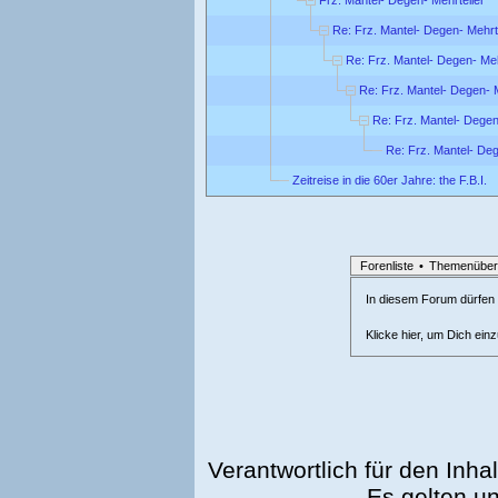
Re: Frz. Mantel- Degen- Mehrt
Re: Frz. Mantel- Degen- Meh
Re: Frz. Mantel- Degen- M
Re: Frz. Mantel- Degen
Re: Frz. Mantel- Deg
Zeitreise in die 60er Jahre: the F.B.I.
Forenliste
•
Themenüber
In diesem Forum dürfen l
Klicke hier, um Dich ein
Verantwortlich für den Inhal
Es gelten u