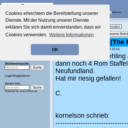
Die Fernseh-Diskussionsforen von
Cookies erleichtern die Bereitstellung unserer
Dienste. Mit der Nutzung unserer Dienste
Startseite
Nostalgieecke
Aktuelles Forum
erklären Sie sich damit einverstanden, dass wir
TV-Erinnerungen an gute, alte Fernsehzeiten
Nostalgieecke
Themenübersicht
•
Neues Thema
•
Neueste Beitr
Cookies verwenden.
Weitere Informationen
Film-Forum
Der Werbeblock
Re: Die Verfolger (The
Zeichentrick-Forum
geschrieben von:
chrissie777
, 20.05.23 20:19
OK
Ratgeber Technik
Ich sah mir im Fruehling
Sendeschluss!
dann noch 4 Rom Staffel
Stichwortsuche:
Neufundland.
Login
/
Registrieren
Hat mir riesig gefallen!
Serien-Info:
Powered by
wunschliste.de
C.
kornelson schrieb:
-------------------------------