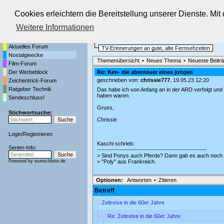
Cookies erleichtern die Bereitstellung unserer Dienste. Mi
Die Fernseh-Diskussionsforen von
Weitere Informationen
Startseite
Nostalgieecke
Aktuelles Forum
TV-Erinnerungen an gute, alte Fernsehzeiten
Nostalgieecke
Themenübersicht
•
Neues Thema
•
Neueste Beitr
Film-Forum
Der Werbeblock
Re: Ken- die abenteuer eines jungen
geschrieben von:
chrissie777
, 19.05.23 12:20
Zeichentrick-Forum
Ratgeber Technik
Das habe ich von Anfang an in der ARD verfolgt und be
haben waren.
Sendeschluss!
Gruss,
Stichwortsuche:
Chrissie
Login
/
Registrieren
Kaschi schrieb:
Serien-Info:
-------------------------------------------------------
> Sind Ponys auch Pferde? Dann gab es auch noch
Powered by
wunschliste.de
> "Poly" aus Frankreich.
Optionen:
Antworten
•
Zitieren
Betreff
Zeitreise in die 60er Jahre
Re: Zeitreise in die 60er Jahre