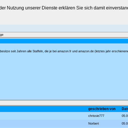
t der Nutzung unserer Dienste erklären Sie sich damit einverst
äge
sitze seit Jahren alle Staffeln, die je bei amazon.fr und amazon.de (letztes jahr erschienene
geschrieben von
Dat
chrissie777
05.0
Norbert
05.0