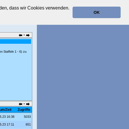
anden, dass wir Cookies verwenden.
OK
•
n Staffeln 1 - 6) zu
•
um/Zeit
Zugriffe
5.23 16:38
5033
5.23 17:11
651