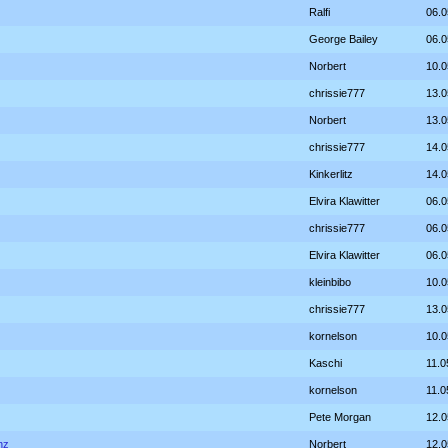
Ralfi
06.0
George Bailey
06.0
Norbert
10.0
chrissie777
13.0
Norbert
13.0
chrissie777
14.0
Kinkerlitz
14.0
Elvira Klawitter
06.0
chrissie777
06.0
Elvira Klawitter
06.0
kleinbibo
10.0
chrissie777
13.0
kornelson
10.0
Kaschi
11.0
kornelson
11.0
Pete Morgan
12.0
nz
Norbert
12.0