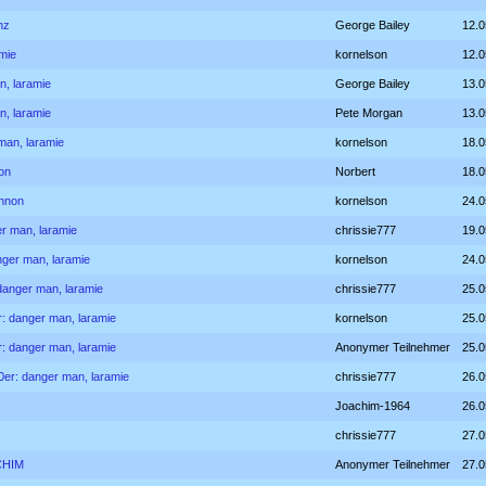
nz
George Bailey
12.0
amie
kornelson
12.0
n, laramie
George Bailey
13.0
n, laramie
Pete Morgan
13.0
 man, laramie
kornelson
18.0
non
Norbert
18.0
annon
kornelson
24.0
er man, laramie
chrissie777
19.0
anger man, laramie
kornelson
24.0
 danger man, laramie
chrissie777
25.0
er: danger man, laramie
kornelson
25.0
er: danger man, laramie
Anonymer Teilnehmer
25.0
60er: danger man, laramie
chrissie777
26.0
Joachim-1964
26.0
chrissie777
27.0
CHIM
Anonymer Teilnehmer
27.0