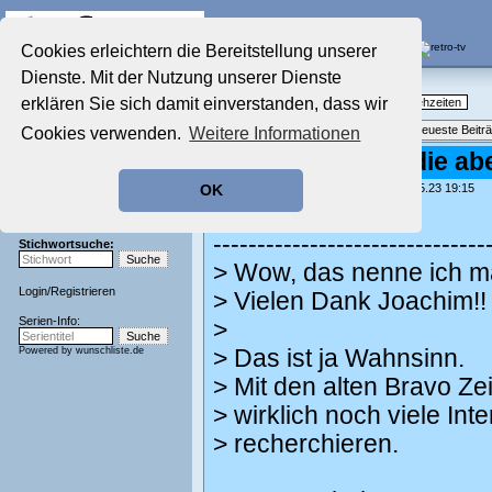
Die Fernseh-Diskussionsforen von
Cookies erleichtern die Bereitstellung unserer
Dienste. Mit der Nutzung unserer Dienste
Startseite
Nostalgieecke
Aktuelles Forum
erklären Sie sich damit einverstanden, dass wir
TV-Erinnerungen an gute, alte Fernsehzeiten
Nostalgieecke
Themenübersicht
•
Neues Thema
•
Neueste Beitr
Cookies verwenden.
Weitere Informationen
Film-Forum
Der Werbeblock
Re: Flicka: Ken- die a
Zeichentrick-Forum
geschrieben von:
Joachim-1964
, 18.05.23 19:15
OK
Ratgeber Technik
lrscgn schrieb:
Sendeschluss!
-------------------------------
Stichwortsuche:
> Wow, das nenne ich ma
Login
/
Registrieren
> Vielen Dank Joachim!!
Serien-Info:
>
Powered by
wunschliste.de
> Das ist ja Wahnsinn.
> Mit den alten Bravo Ze
> wirklich noch viele In
> recherchieren.