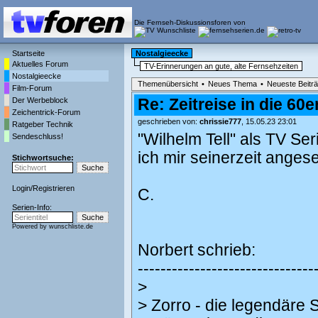
Die Fernseh-Diskussionsforen von
Startseite
Nostalgieecke
Aktuelles Forum
TV-Erinnerungen an gute, alte Fernsehzeiten
Nostalgieecke
Themenübersicht
•
Neues Thema
•
Neueste Beitr
Film-Forum
Der Werbeblock
Re: Zeitreise in die 60e
Zeichentrick-Forum
geschrieben von:
chrissie777
, 15.05.23 23:01
Ratgeber Technik
"Wilhelm Tell" als TV Ser
Sendeschluss!
ich mir seinerzeit anges
Stichwortsuche:
Login
/
Registrieren
C.
Serien-Info:
Powered by
wunschliste.de
Norbert schrieb:
-------------------------------
>
> Zorro - die legendäre 