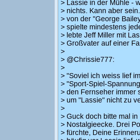
> Lassie in der Mühle - 
> nichts. Kann aber sein
> von der "George Baile
> spielte mindestens jed
> lebte Jeff Miller mit La
> Großvater auf einer F
>
> @Chrissie777:
>
> "Soviel ich weiss lief 
> "Sport-Spiel-Spannung"
> den Fernseher immer s
> um "Lassie" nicht zu v
>
> Guck doch bitte mal i
> Nostalgieecke. Drei Po
> fürchte, Deine Erinner