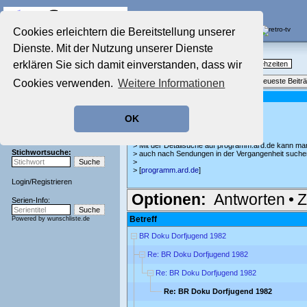
Die Fernseh-Diskussionsforen von
Cookies erleichtern die Bereitstellung unserer
Dienste. Mit der Nutzung unserer Dienste
Startseite
Nostalgieecke
Aktuelles Forum
erklären Sie sich damit einverstanden, dass wir
TV-Erinnerungen an gute, alte Fernsehzeiten
Nostalgieecke
Themenübersicht
•
Neues Thema
•
Neueste Beitr
Cookies verwenden.
Weitere Informationen
Film-Forum
Der Werbeblock
Re: BR Doku Dorfjugend 1982
geschrieben von:
lya
, 08.02.23 12:58
Zeichentrick-Forum
OK
Ratgeber Technik
Super, danke, das wird mir helfen
Sendeschluss!
>
> Mit der Detailsuche auf programm.ard.de kann ma
Stichwortsuche:
> auch nach Sendungen in der Vergangenheit suche
>
> [
programm.ard.de
]
Login
/
Registrieren
Optionen:
Antworten
•
Z
Serien-Info:
Betreff
Powered by
wunschliste.de
BR Doku Dorfjugend 1982
Re: BR Doku Dorfjugend 1982
Re: BR Doku Dorfjugend 1982
Re: BR Doku Dorfjugend 1982