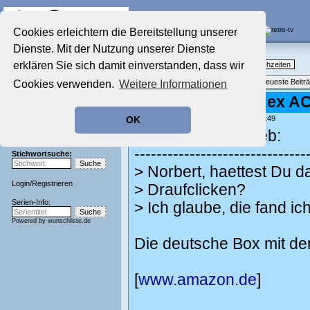
Die Fernseh-Diskussionsforen von
Cookies erleichtern die Bereitstellung unserer
Dienste. Mit der Nutzung unserer Dienste
Startseite
Nostalgieecke
Aktuelles Forum
erklären Sie sich damit einverstanden, dass wir
TV-Erinnerungen an gute, alte Fernsehzeiten
Nostalgieecke
Themenübersicht
•
Neues Thema
•
Neueste Beitr
Cookies verwenden.
Weitere Informationen
Film-Forum
Der Werbeblock
Re: Kommissar Rex A
Zeichentrick-Forum
geschrieben von:
Norbert
, 10.01.23 11:49
OK
Ratgeber Technik
Chrissie777 schrieb:
Sendeschluss!
-------------------------------
Stichwortsuche:
> Norbert, haettest Du da
Login
/
Registrieren
> Draufclicken?
Serien-Info:
> Ich glaube, die fand ic
Powered by
wunschliste.de
Die deutsche Box mit den 
[
www.amazon.de
]