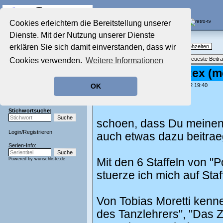
Die Fernseh-Diskussionsforen von
Cookies erleichtern die Bereitstellung unserer
Dienste. Mit der Nutzung unserer Dienste
Startseite
Nostalgieecke
Aktuelles Forum
erklären Sie sich damit einverstanden, dass wir
TV-Erinnerungen an gute, alte Fernsehzeiten
Nostalgieecke
Themenübersicht
•
Neues Thema
•
Neueste Beitr
Cookies verwenden.
Weitere Informationen
Film-Forum
Der Werbeblock
Re: Kommissar Rex (mo
Zeichentrick-Forum
geschrieben von:
chrissie777
, 30.11.22 19:40
OK
Ratgeber Technik
Hallo kornelson,
Sendeschluss!
Stichwortsuche:
schoen, dass Du meinen
Login
/
Registrieren
auch etwas dazu beitrae
Serien-Info:
Powered by
wunschliste.de
Mit den 6 Staffeln von "
stuerze ich mich auf Sta
Von Tobias Moretti kenn
des Tanzlehrers", "Das 