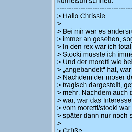
kornelson schrieb:
-------------------------------
> Hallo Chrissie
>
> Bei mir war es anders
> immer an gesehen, sog
> In den rex war ich tota
> Stocki musste ich imme
> Und der moretti wie be
> „angebandelt“ hat, wa
> Nachdem der moser den
> tragisch dargestellt, ge
> mehr. Nachdem auch de
> war, war das Interess
> vom moretti/stocki war
> später dann nur noch 
>
> Grüße