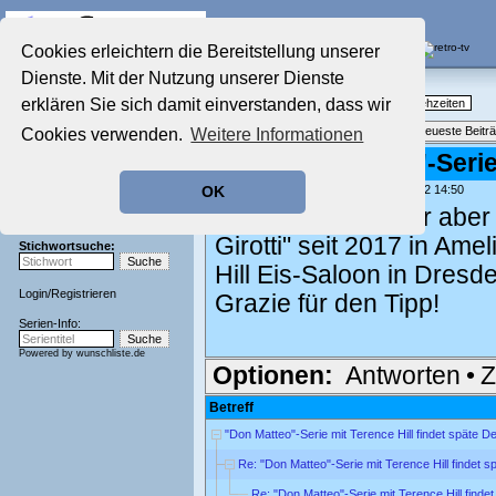
Die Fernseh-Diskussionsforen von
Cookies erleichtern die Bereitstellung unserer
Dienste. Mit der Nutzung unserer Dienste
Startseite
Nostalgieecke
Aktuelles Forum
erklären Sie sich damit einverstanden, dass wir
TV-Erinnerungen an gute, alte Fernsehzeiten
Nostalgieecke
Themenübersicht
•
Neues Thema
•
Neueste Beitr
Cookies verwenden.
Weitere Informationen
Film-Forum
Der Werbeblock
Re: "Don Matteo"-Serie
Zeichentrick-Forum
geschrieben von:
siebentöter
, 05.10.22 14:50
OK
Ratgeber Technik
Si. Dann müsste er aber 
Sendeschluss!
Girotti" seit 2017 in Ame
Stichwortsuche:
Hill Eis-Saloon in Dresde
Login
/
Registrieren
Grazie für den Tipp!
Serien-Info:
Powered by
wunschliste.de
Optionen:
Antworten
•
Z
Betreff
"Don Matteo"-Serie mit Terence Hill findet späte 
Re: "Don Matteo"-Serie mit Terence Hill findet 
Re: "Don Matteo"-Serie mit Terence Hill find