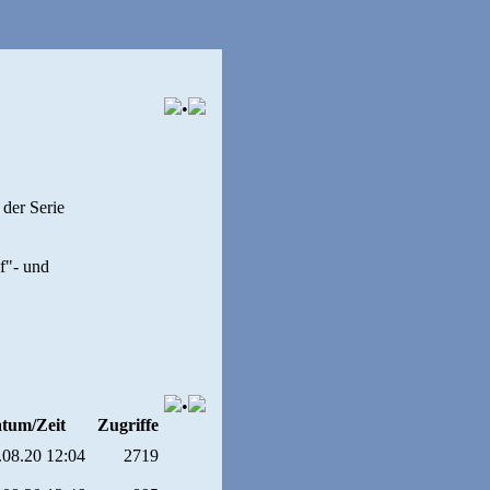
•
?
der Serie
f"- und
•
tum/Zeit
Zugriffe
.08.20 12:04
2719