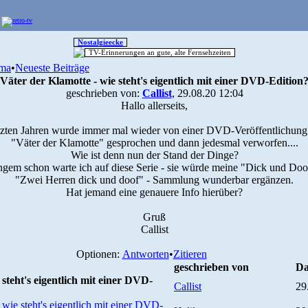
Nostalgieecke
TV-Erinnerungen an gute, alte Fernsehzeiten
ma
•
Neueste Beiträge
Väter der Klamotte - wie steht's eigentlich mit einer DVD-Edition
geschrieben von:
Callist
, 29.08.20 12:04
Hallo allerseits,
etzten Jahren wurde immer mal wieder von einer DVD-Veröffentlichung 
"Väter der Klamotte" gesprochen und dann jedesmal verworfen....
Wie ist denn nun der Stand der Dinge?
angem schon warte ich auf diese Serie - sie würde meine "Dick und Doo
"Zwei Herren dick und doof" - Sammlung wunderbar ergänzen.
Hat jemand eine genauere Info hierüber?
Gruß
Callist
Optionen:
Antworten
•
Zitieren
geschrieben von
Da
steht's eigentlich mit einer DVD-
Callist
29
 wie steht's eigentlich mit einer DVD-