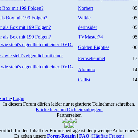
 Box mit 199 Folgen?
Norbert
05
ls Box mit 199 Folgen?
Wilkie
05
 als Box mit 199 Folgen?
derinsider
05
 als Box mit 199 Folgen?
TVMaster74
05
 wie steht's eigentlich mit einer DVD-
Golden Eighties
06
- wie steht's eigentlich mit einer
Fernseheumel
17
 wie steht's eigentlich mit einer DVD-
Atomino
14
Callist
14
Suche
•
Login
In diesem Forum dürfen leider nur registrierte Teilnehmer schreiben.
Klicke hier, um Dich einzuloggen.
Partnerseiten
ortlich für den Inhalt der Forumsbeiträge ist der jeweilige Autor eines 
Es gelten unsere
Foren-Regeln
|
FAQ
(Häufige Fragen)