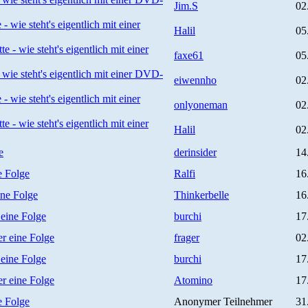
Jim.S
02
- wie steht's eigentlich mit einer
Halil
05
e - wie steht's eigentlich mit einer
faxe61
05
 wie steht's eigentlich mit einer DVD-
eiwennho
02
- wie steht's eigentlich mit einer
onlyoneman
02
e - wie steht's eigentlich mit einer
Halil
02
e
derinsider
14
e Folge
Ralfi
16
ine Folge
Thinkerbelle
16
 eine Folge
burchi
17
r eine Folge
frager
02
 eine Folge
burchi
17
r eine Folge
Atomino
17
e Folge
Anonymer Teilnehmer
31