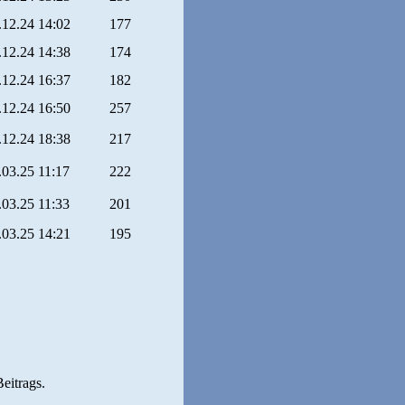
.12.24 14:02
177
.12.24 14:38
174
.12.24 16:37
182
.12.24 16:50
257
.12.24 18:38
217
.03.25 11:17
222
.03.25 11:33
201
.03.25 14:21
195
Beitrags.