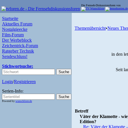
Die Fernseh-Diskussionsforen von
Startseite
Aktuelles Forum
Themenübersicht
•
Neues The
Nostalgieecke
Film-Forum
Der Werbeblock
Zeichentrick-Forum
Ratgeber Technik
in den l
Sendeschluss!
Stichwortsuche:
Seit l
Login
/
Registrieren
Serien-Info:
Powered by
wunschliste.de
Betreff
Väter der Klamotte - wie 
Edition?
Re: Väter der Klamotte -