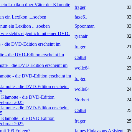
n ein Lexikon über Väter der Klamotte
frager
03
un ein Lexikon ....soeben
faxe61
03
 nun ein Lexikon ....soeben
Spoonman
03
 wie steht's eigentlich mit einer DVD-
ryanair
02
e - die DVD-Edition erscheint im
frager
21
te - die DVD-Edition erscheint im
Callist
22
otte - die DVD-Edition erscheint im
wolle64
23
amotte - die DVD-Edition erscheint im
frager
24
Klamotte - die DVD-Edition erscheint
wolle64
24
25
r Klamotte - die DVD-Edition
Norbert
24
 Februar 2025
Klamotte - die DVD-Edition erscheint
Callist
25
25
r Klamotte - die DVD-Edition
frager
25
 Februar 2025
mit 199 Folgen?
James Finlaysons Aßistent
05