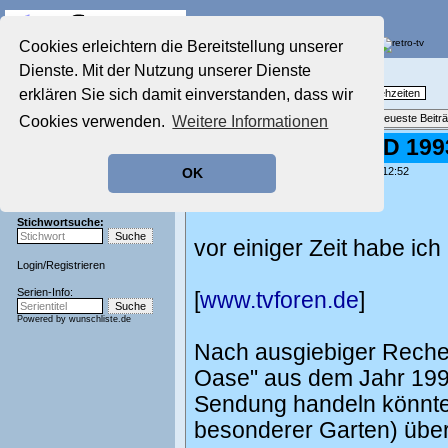
Die Fernseh-Diskussionsforen von
Cookies erleichtern die Bereitstellung unserer
Dienste. Mit der Nutzung unserer Dienste
Startseite
Nostalgieecke
Aktuelles Forum
erklären Sie sich damit einverstanden, dass wir
TV-Erinnerungen an gute, alte Fernsehzeiten
Nostalgieecke
Themenübersicht
•
Neues Thema
•
Neueste Beitr
Cookies verwenden.
Weitere Informationen
Film-Forum
Der Werbeblock
Serie "Die Oase" D 1993
Zeichentrick-Forum
geschrieben von:
quaesitor
, 10.06.20 12:52
OK
Ratgeber Technik
Hallo zusammen,
Sendeschluss!
Stichwortsuche:
vor einiger Zeit habe ic
Login
/
Registrieren
Serien-Info:
[
www.tvforen.de
]
Powered by
wunschliste.de
Nach ausgiebiger Recherc
Oase" aus dem Jahr 1993
Sendung handeln könnte,
besonderer Garten) über 