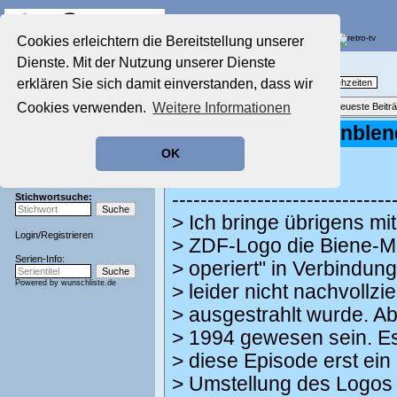
Die Fernseh-Diskussionsforen von
Cookies erleichtern die Bereitstellung unserer
Dienste. Mit der Nutzung unserer Dienste
Startseite
Nostalgieecke
Aktuelles Forum
erklären Sie sich damit einverstanden, dass wir
TV-Erinnerungen an gute, alte Fernsehzeiten
Nostalgieecke
Cookies verwenden.
Weitere Informationen
Themenübersicht
•
Neues Thema
•
Neueste Beitr
Film-Forum
Der Werbeblock
Re: dauerhafte Einble
Zeichentrick-Forum
OK
geschrieben von:
U56
, 23.05.18 17:10
Ratgeber Technik
Sendeschluss!
xy schrieb:
-------------------------------
Stichwortsuche:
> Ich bringe übrigens mi
Login
/
Registrieren
> ZDF-Logo die Biene-Ma
Serien-Info:
> operiert" in Verbindu
Powered by
wunschliste.de
> leider nicht nachvollz
> ausgestrahlt wurde. Ab
> 1994 gewesen sein. Es
> diese Episode erst ein
> Umstellung des Logos l