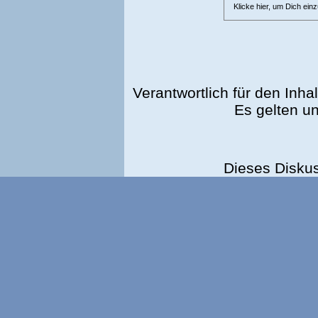
Klicke hier, um Dich ein
Verantwortlich für den Inhal
Es gelten u
Dieses Disku