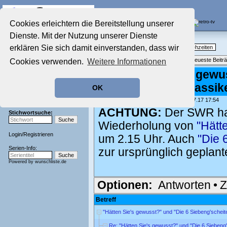
Die Fernseh-Diskussionsforen von
Cookies erleichtern die Bereitstellung unserer
Dienste. Mit der Nutzung unserer Dienste
Startseite
Nostalgieecke
Aktuelles Forum
erklären Sie sich damit einverstanden, dass wir
TV-Erinnerungen an gute, alte Fernsehzeiten
Nostalgieecke
Themenübersicht
•
Neues Thema
•
Neueste Beitr
Cookies verwenden.
Weitere Informationen
Film-Forum
Der Werbeblock
Re: "Hätten Sie's gewu
Zeichentrick-Forum
wiederholt Quizklassik
OK
Ratgeber Technik
Sendeschluss!
geschrieben von:
Glenn_Admin
, 27.07.17 17:54
ACHTUNG:
Der SWR hat
Stichwortsuche:
Wiederholung von
"Hätt
Login
/
Registrieren
um 2.15 Uhr. Auch
"Die 
Serien-Info:
zur ursprünglich geplant
Powered by
wunschliste.de
Optionen:
Antworten
•
Z
Betreff
"Hätten Sie's gewusst?" und "Die 6 Siebeng'schei
Re: "Hätten Sie's gewusst?" und "Die 6 Sieben