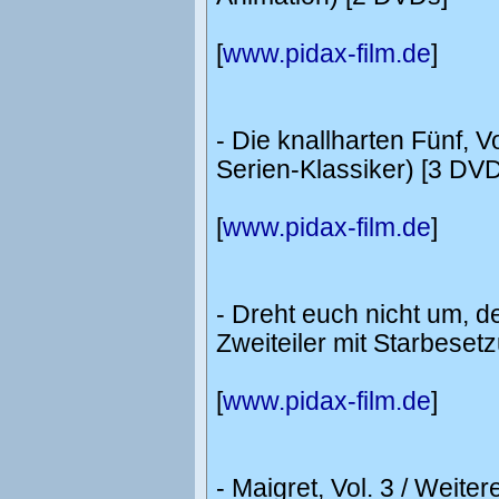
[
www.pidax-film.de
]
- Die knallharten Fünf, V
Serien-Klassiker) [3 DV
[
www.pidax-film.de
]
- Dreht euch nicht um, d
Zweiteiler mit Starbeset
[
www.pidax-film.de
]
- Maigret, Vol. 3 / Weit