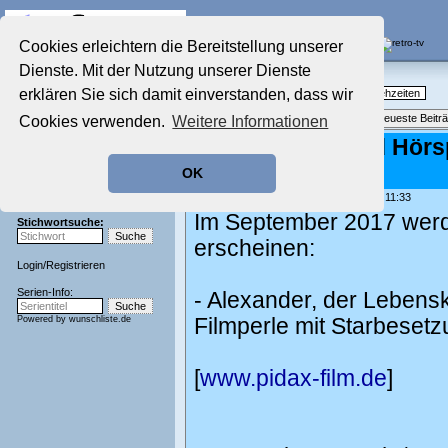
Die Fernseh-Diskussionsforen von
Cookies erleichtern die Bereitstellung unserer
Dienste. Mit der Nutzung unserer Dienste
Startseite
Nostalgieecke
Aktuelles Forum
erklären Sie sich damit einverstanden, dass wir
TV-Erinnerungen an gute, alte Fernsehzeiten
Nostalgieecke
Themenübersicht
•
Neues Thema
•
Neueste Beitr
Cookies verwenden.
Weitere Informationen
Film-Forum
Der Werbeblock
Film-, Serien- und Hör
Zeichentrick-Forum
September 2017
OK
Ratgeber Technik
Sendeschluss!
geschrieben von:
Pidax-film
, 04.07.17 11:33
Im September 2017 werde
Stichwortsuche:
erscheinen:
Login
/
Registrieren
Serien-Info:
- Alexander, der Lebensk
Powered by
wunschliste.de
Filmperle mit Starbeset
[
www.pidax-film.de
]