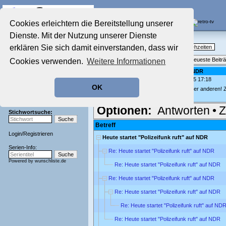
Die Fernseh-Diskussionsforen von
Cookies erleichtern die Bereitstellung unserer
Dienste. Mit der Nutzung unserer Dienste
Startseite
Nostalgieecke
Aktuelles Forum
erklären Sie sich damit einverstanden, dass wir
TV-Erinnerungen an gute, alte Fernsehzeiten
Nostalgieecke
Themenübersicht
•
Neues Thema
•
Neueste Beitr
Cookies verwenden.
Weitere Informationen
Film-Forum
Der Werbeblock
Heute startet "Polizeifunk ruft" auf NDR
geschrieben von:
siebentöter
, 02.12.15 17:18
Zeichentrick-Forum
OK
Ratgeber Technik
Vielleicht interessiert es ja den einen oder anderen
Sendeschluss!
Optionen:
Antworten
•
Z
Stichwortsuche:
Betreff
Login
/
Registrieren
Heute startet "Polizeifunk ruft" auf NDR
Serien-Info:
Re: Heute startet "Polizeifunk ruft" auf NDR
Powered by
wunschliste.de
Re: Heute startet "Polizeifunk ruft" auf NDR
Re: Heute startet "Polizeifunk ruft" auf NDR
Re: Heute startet "Polizeifunk ruft" auf NDR
Re: Heute startet "Polizeifunk ruft" auf ND
Re: Heute startet "Polizeifunk ruft" auf NDR