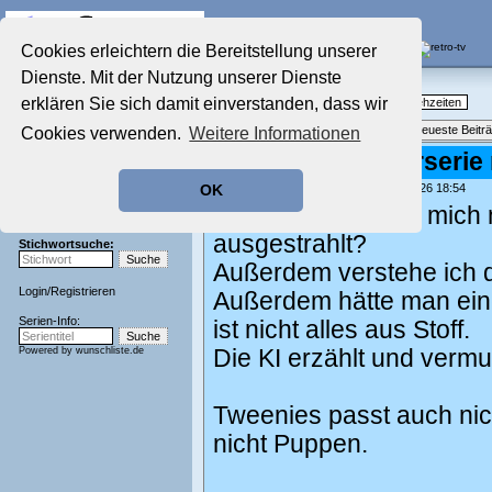
Die Fernseh-Diskussionsforen von
Cookies erleichtern die Bereitstellung unserer
Dienste. Mit der Nutzung unserer Dienste
Startseite
Nostalgieecke
Aktuelles Forum
erklären Sie sich damit einverstanden, dass wir
TV-Erinnerungen an gute, alte Fernsehzeiten
Nostalgieecke
Themenübersicht
•
Neues Thema
•
Neueste Beitr
Cookies verwenden.
Weitere Informationen
Film-Forum
Der Werbeblock
Re: Suche Kinderserie
Zeichentrick-Forum
geschrieben von:
Fernseher44
, 26.05.26 18:54
OK
Ratgeber Technik
Clangers passt für mich 
Sendeschluss!
ausgestrahlt?
Stichwortsuche:
Außerdem verstehe ich 
Login
/
Registrieren
Außerdem hätte man ein
Serien-Info:
ist nicht alles aus Stoff.
Powered by
wunschliste.de
Die KI erzählt und vermute
Tweenies passt auch nich
nicht Puppen.