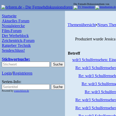
Die Fernseh-Diskussionsforen von
Startseite
Aktuelles Forum
Themenübersicht
•
Neues The
Nostalgieecke
Film-Forum
Der Werbeblock
Produziert wurde Jessica
Zeichentrick-Forum
Ratgeber Technik
Sendeschluss!
Betreff
Stichwortsuche:
wdr3 Schulfernsehen: Eine 
Re: wdr3 Schulfernsehen:
Login
/
Registrieren
Re: wdr3 Schulfernsehe
Serien-Info:
Re: wdr3 Schulfernse
Powered by
wunschliste.de
Re: wdr3 Schulfern
Re: wdr3 Schulfernsehen:
Re: wdr3 Schulfernsehen:
Re: wdr3 Schulfernsehe