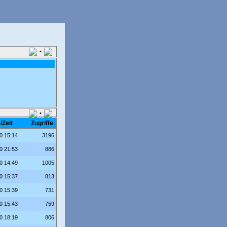
•
•
/Zeit
Zugriffe
0 15:14
3196
0 21:53
886
0 14:49
1005
0 15:37
813
0 15:39
731
0 15:43
759
0 18:19
806