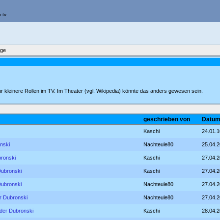
äge
ur kleinere Rollen im TV. Im Theater (vgl. Wikipedia) könnte das anders gewesen sein.
geschrieben von
Datum
Kaschi
24.01.1
nski
Nachteule80
25.04.2
bronski
Kaschi
27.04.2
Dubronski
Kaschi
27.04.2
Dubronski
Nachteule80
27.04.2
r Dubronski
Nachteule80
27.04.2
nder Dubronski
Kaschi
28.04.2