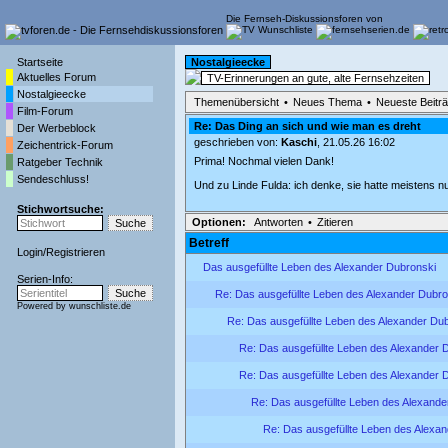
Die Fernseh-Diskussionsforen von
Startseite
Nostalgieecke
Aktuelles Forum
TV-Erinnerungen an gute, alte Fernsehzeiten
Nostalgieecke
Themenübersicht
•
Neues Thema
•
Neueste Beitr
Film-Forum
Re: Das Ding an sich und wie man es dreht
Der Werbeblock
geschrieben von:
Kaschi
, 21.05.26 16:02
Zeichentrick-Forum
Prima! Nochmal vielen Dank!
Ratgeber Technik
Sendeschluss!
Und zu Linde Fulda: ich denke, sie hatte meistens n
Stichwortsuche:
Optionen:
Antworten
•
Zitieren
Betreff
Login
/
Registrieren
Das ausgefüllte Leben des Alexander Dubronski
Serien-Info:
Re: Das ausgefüllte Leben des Alexander Dubro
Powered by
wunschliste.de
Re: Das ausgefüllte Leben des Alexander Du
Re: Das ausgefüllte Leben des Alexander 
Re: Das ausgefüllte Leben des Alexander 
Re: Das ausgefüllte Leben des Alexande
Re: Das ausgefüllte Leben des Alexa