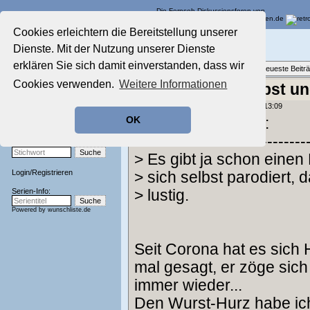
Die Fernseh-Diskussionsforen von
Cookies erleichtern die Bereitstellung unserer
Startseite
Der Werbeblock
Dienste. Mit der Nutzung unserer Dienste
Aktuelles Forum
TV-Werbung gestern & heute
Nostalgieecke
erklären Sie sich damit einverstanden, dass wir
Themenübersicht
•
Neues Thema
•
Neueste Beitr
Film-Forum
Cookies verwenden.
Weitere Informationen
Re: Netto Andi Obst u
Der Werbeblock
Zeichentrick-Forum
geschrieben von:
MrMagoo
, 24.06.26 13:09
Ratgeber Technik
OK
Uggy6974 schrieb:
Sendeschluss!
-------------------------------
Stichwortsuche:
> Es gibt ja schon eine
Login
/
Registrieren
> sich selbst parodiert, 
Serien-Info:
> lustig.
Powered by
wunschliste.de
Seit Corona hat es sich H
mal gesagt, er zöge sic
immer wieder...
Den Wurst-Hurz habe ic