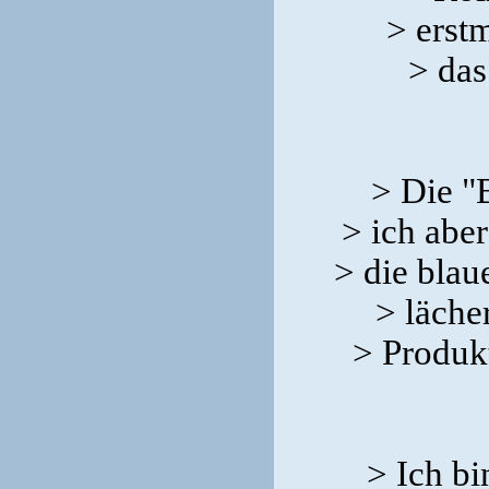
> erstm
> das
> Die "
> ich abe
> die blau
> läche
> Produkt
> Ich bi