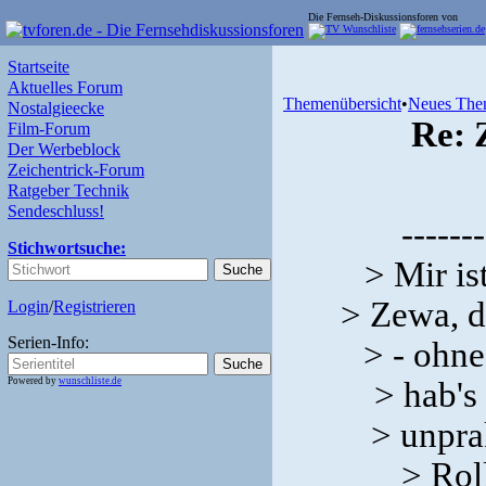
Die Fernseh-Diskussionsforen von
Startseite
Aktuelles Forum
Themenübersicht
•
Neues The
Nostalgieecke
Re: 
Film-Forum
Der Werbeblock
Zeichentrick-Forum
Ratgeber Technik
Sendeschluss!
-------
Stichwortsuche:
> Mir i
> Zewa, d
Login
/
Registrieren
Serien-Info:
> - ohne
Powered by
wunschliste.de
> hab's
> unpra
> Rol