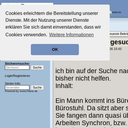
Die Fernseh-Diskussionsforen von
Cookies erleichtern die Bereitstellung unserer
Dienste. Mit der Nutzung unserer Dienste
Startseite
Der Werbeblock
Aktuelles Forum
erklären Sie sich damit einverstanden, dass wir
TV-Werbung gestern & heute
Nostalgieecke
Themenübersicht
•
Neues Thema
•
Neueste Beitr
Cookies verwenden.
Weitere Informationen
Film-Forum
Der Werbeblock
Fernsehwerbung gesu
Zeichentrick-Forum
geschrieben von:
descent2828
, 04.02.26 15:43
OK
Ratgeber Technik
Hey ihr lieben,
Sendeschluss!
Stichwortsuche:
ich bin auf der Suche n
Login
/
Registrieren
bisher nicht helfen.
Serien-Info:
Inhalt:
Powered by
wunschliste.de
Ein Mann kommt ins Büro,
Bürostuhl. Da sitzt aber
Sie fangen dann quasi ü
Arbeiten Synchron, bzw. 