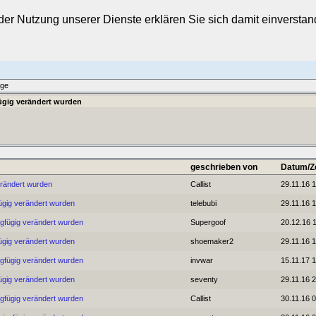
t der Nutzung unserer Dienste erklären Sie sich damit einverst
äge
fügig verändert wurden
geschrieben von
Datum/Ze
erändert wurden
Callist
29.11.16 
ügig verändert wurden
telebubi
29.11.16 
ngfügig verändert wurden
Supergoof
20.12.16 
ügig verändert wurden
shoemaker2
29.11.16 
ngfügig verändert wurden
invwar
15.11.17 1
ügig verändert wurden
seventy
29.11.16 
ngfügig verändert wurden
Callist
30.11.16 