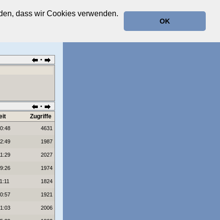
anden, dass wir Cookies verwenden.
OK
•
•
it
Zugriffe
10:48
4631
12:49
1987
11:29
2027
19:26
1974
1:11
1824
20:57
1921
01:03
2006