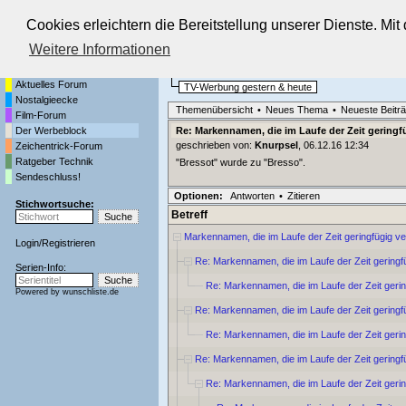
Cookies erleichtern die Bereitstellung unserer Dienste. Mi
Die Fernseh-Diskussionsforen von
Weitere Informationen
Startseite
Der Werbeblock
Aktuelles Forum
TV-Werbung gestern & heute
Nostalgieecke
Themenübersicht
•
Neues Thema
•
Neueste Beitr
Film-Forum
Der Werbeblock
Re: Markennamen, die im Laufe der Zeit gering
geschrieben von:
Knurpsel
, 06.12.16 12:34
Zeichentrick-Forum
Ratgeber Technik
"Bressot" wurde zu "Bresso".
Sendeschluss!
Optionen:
Antworten
•
Zitieren
Stichwortsuche:
Betreff
Markennamen, die im Laufe der Zeit geringfügig v
Login
/
Registrieren
Re: Markennamen, die im Laufe der Zeit geringf
Serien-Info:
Re: Markennamen, die im Laufe der Zeit geri
Powered by
wunschliste.de
Re: Markennamen, die im Laufe der Zeit geringf
Re: Markennamen, die im Laufe der Zeit geri
Re: Markennamen, die im Laufe der Zeit geringf
Re: Markennamen, die im Laufe der Zeit geri