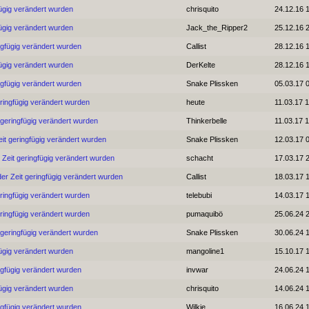
ügig verändert wurden
chrisquito
24.12.16 
ügig verändert wurden
Jack_the_Ripper2
25.12.16 
ngfügig verändert wurden
Callist
28.12.16 
ügig verändert wurden
DerKelte
28.12.16 
ngfügig verändert wurden
Snake Plissken
05.03.17 
ringfügig verändert wurden
heute
11.03.17 
 geringfügig verändert wurden
Thinkerbelle
11.03.17 
it geringfügig verändert wurden
Snake Plissken
12.03.17 
Zeit geringfügig verändert wurden
schacht
17.03.17 
er Zeit geringfügig verändert wurden
Callist
18.03.17 
ringfügig verändert wurden
telebubi
14.03.17 
ringfügig verändert wurden
pumaquibö
25.06.24 
 geringfügig verändert wurden
Snake Plissken
30.06.24 
ügig verändert wurden
mangoline1
15.10.17 
ngfügig verändert wurden
invwar
24.06.24 
ügig verändert wurden
chrisquito
14.06.24 
ngfügig verändert wurden
Wilkie
16.06.24 