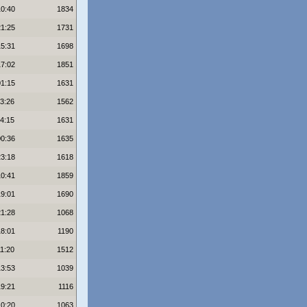
10:40
1834
21:25
1731
15:31
1698
17:02
1851
01:15
1631
13:26
1562
14:15
1631
00:36
1635
23:18
1618
10:41
1859
19:01
1690
21:28
1068
18:01
1190
11:20
1512
13:53
1039
19:21
1116
10:20
1063