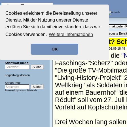
Die Fernseh-Diskussionsforen von
Cookies erleichtern die Bereitstellung unserer
Dienste. Mit der Nutzung unserer Dienste
Startseite
Aktuelles Forum
Aktuelles Forum
erklären Sie sich damit einverstanden, dass wir
Fragen, Antworten und Meinungen zum aktuellen
Nostalgieecke
Themenübersicht
•
Neues Thema
•
Neueste Beitr
Cookies verwenden.
Weitere Informationen
Film-Forum
Der Werbeblock
Scherz oder Ernst? Sc
Zeichentrick-Forum
geschrieben von:
TV Wunschliste
, 27.01.09 18:48
OK
Ratgeber Technik
Ist es ein Fake wie die
"
Sendeschluss!
Faschings-"Scherz" oder
Stichwortsuche:
"Die große TV-Mobilmac
Login
/
Registrieren
"Living-History-Projekt"
Serien-Info:
Weltkrieg" als Soldaten i
Powered by
wunschliste.de
auf einem Bauernhof "di
Réduit" soll vom 27. Jul
Vorfeld auf Kopfschütteln
Drei Wochen lang sollen 