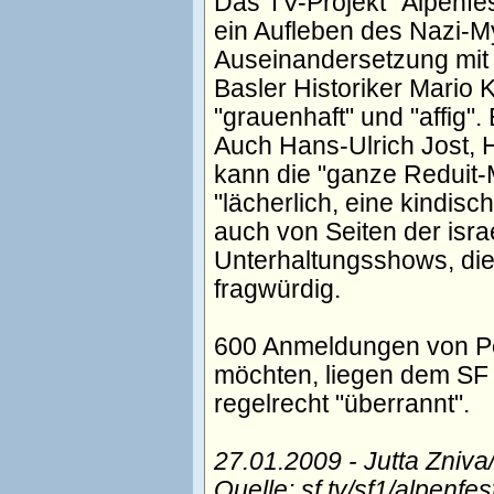
Das TV-Projekt "Alpenfes
ein Aufleben des Nazi-M
Auseinandersetzung mit
Basler Historiker Mario 
"grauenhaft" und "affig".
Auch Hans-Ulrich Jost, H
kann die "ganze Reduit-M
"lächerlich, eine kindisc
auch von Seiten der isra
Unterhaltungsshows, die
fragwürdig.
600 Anmeldungen von Pe
möchten, liegen dem SF
regelrecht "überrannt".
27.01.2009 - Jutta Zniva
Quelle: sf.tv/sf1/alpenfe