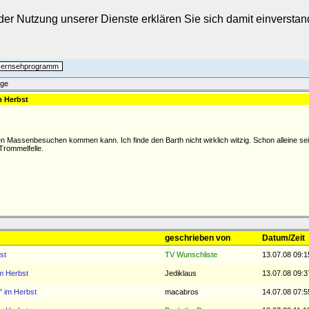
t der Nutzung unserer Dienste erklären Sie sich damit einverst
 Fernsehprogramm
äge
m Herbst
hen Massenbesuchen kommen kann. Ich finde den Barth nicht wirklich witzig. Schon alleine s
Trommelfelle.
geschrieben von
Datum/Zeit
st
TV Wunschliste
13.07.08 09:1
m Herbst
Jediklaus
13.07.08 09:3
" im Herbst
macabros
14.07.08 07:5