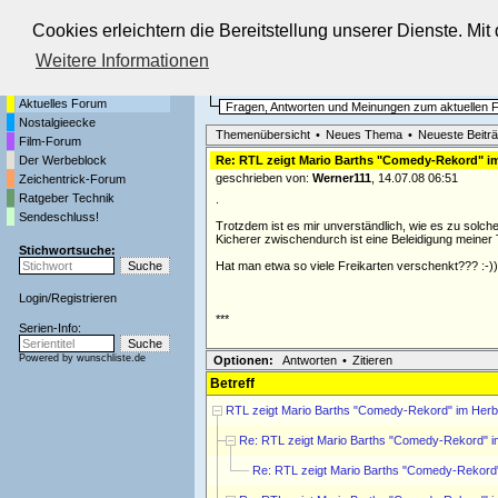
Cookies erleichtern die Bereitstellung unserer Dienste. Mi
Die Fernseh-Diskussionsforen von
Weitere Informationen
Startseite
Aktuelles Forum
Aktuelles Forum
Fragen, Antworten und Meinungen zum aktuellen
Nostalgieecke
Themenübersicht
•
Neues Thema
•
Neueste Beitr
Film-Forum
Der Werbeblock
Re: RTL zeigt Mario Barths "Comedy-Rekord" i
geschrieben von:
Werner111
, 14.07.08 06:51
Zeichentrick-Forum
Ratgeber Technik
.
Sendeschluss!
Trotzdem ist es mir unverständlich, wie es zu solc
Kicherer zwischendurch ist eine Beleidigung meiner 
Stichwortsuche:
Hat man etwa so viele Freikarten verschenkt??? :-))
Login
/
Registrieren
***
Serien-Info:
Powered by
wunschliste.de
Optionen:
Antworten
•
Zitieren
Betreff
RTL zeigt Mario Barths "Comedy-Rekord" im Herb
Re: RTL zeigt Mario Barths "Comedy-Rekord" i
Re: RTL zeigt Mario Barths "Comedy-Rekord