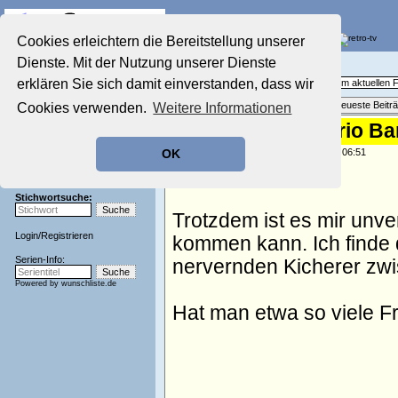
Die Fernseh-Diskussionsforen von
Cookies erleichtern die Bereitstellung unserer
Dienste. Mit der Nutzung unserer Dienste
Startseite
Aktuelles Forum
Aktuelles Forum
erklären Sie sich damit einverstanden, dass wir
Fragen, Antworten und Meinungen zum aktuellen
Nostalgieecke
Themenübersicht
•
Neues Thema
•
Neueste Beitr
Cookies verwenden.
Weitere Informationen
Film-Forum
Der Werbeblock
Re: RTL zeigt Mario B
Zeichentrick-Forum
geschrieben von:
Werner111
, 14.07.08 06:51
OK
Ratgeber Technik
.
Sendeschluss!
Stichwortsuche:
Trotzdem ist es mir unv
Login
/
Registrieren
kommen kann. Ich finde d
Serien-Info:
nervernden Kicherer zwi
Powered by
wunschliste.de
Hat man etwa so viele Fr