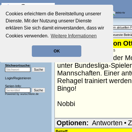
Die Fernseh-Diskussionsforen von
Cookies erleichtern die Bereitstellung unserer
Dienste. Mit der Nutzung unserer Dienste
Startseite
Aktuelles Forum
Aktuelles Forum
erklären Sie sich damit einverstanden, dass wir
Fragen, Antworten und Meinungen zum aktuellen
Nostalgieecke
Themenübersicht
•
Neues Thema
•
Neueste Beitr
Cookies verwenden.
Weitere Informationen
Film-Forum
Der Werbeblock
Re: Vereine, die von Ot
Zeichentrick-Forum
geschrieben von:
Nobbi
, 13.04.02 23:15
OK
Ratgeber Technik
Wenige Wochen oder Mo
Sendeschluss!
unter Bundesliga-Spieler
Stichwortsuche:
Mannschaften. Einer antw
Login
/
Registrieren
Rehagel trainiert werden
Serien-Info:
Bingo!
Powered by
wunschliste.de
Nobbi
Optionen:
Antworten
•
Z
Betreff