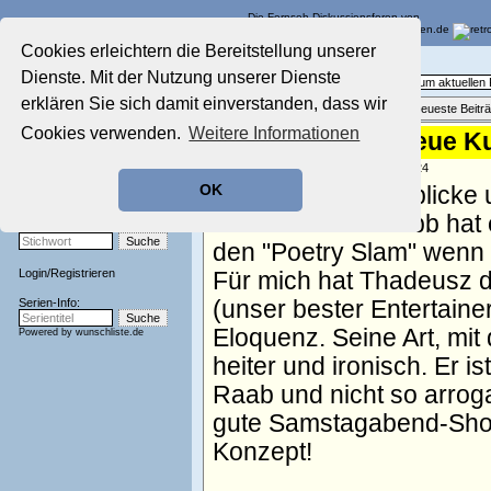
Die Fernseh-Diskussionsforen von
Cookies erleichtern die Bereitstellung unserer
Startseite
Aktuelles Forum
Dienste. Mit der Nutzung unserer Dienste
Aktuelles Forum
Fragen, Antworten und Meinungen zum aktuelle
Nostalgieecke
erklären Sie sich damit einverstanden, dass wir
Themenübersicht
•
Neues Thema
•
Neueste Beitr
Film-Forum
Cookies verwenden.
Weitere Informationen
Thadeusz - der neue K
Der Werbeblock
Zeichentrick-Forum
geschrieben von:
Volker
, 07.03.07 12:24
Ratgeber Technik
OK
Es gibt noch Lichtblicke
Sendeschluss!
Thadeusz. Beim rbb hat 
Stichwortsuche:
den "Poetry Slam" wenn 
Login
/
Registrieren
Für mich hat Thadeusz d
Serien-Info:
(unser bester Entertaine
Eloquenz. Seine Art, mi
Powered by
wunschliste.de
heiter und ironisch. Er i
Raab und nicht so arrog
gute Samstagabend-Sho
Konzept!