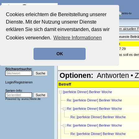
Die Fernseh-Diskussionsforen von
Cookies erleichtern die Bereitstellung unserer
Dienste. Mit der Nutzung unserer Dienste
Startseite
Aktuelles Forum
Aktuelles Forum
erklären Sie sich damit einverstanden, dass wir
Fragen, Antworten und Meinungen zum aktuellen
Nostalgieecke
Themenübersicht
•
Neues Thema
•
Neueste Beitr
Cookies verwenden.
Weitere Informationen
Film-Forum
Der Werbeblock
Re: [perfekte Dinner] Berliner Woche
geschrieben von:
Denkerin
, 17.11.06 07:29
Zeichentrick-Forum
OK
Ratgeber Technik
@ tyson welche Behinderung bei Mathias soll es denn
Sendeschluss!
Denker
Stichwortsuche:
Optionen:
Antworten
•
Z
Login
/
Registrieren
Betreff
Serien-Info:
[perfekte Dinner] Berliner Woche
Powered by
wunschliste.de
Re: [perfekte Dinner] Berliner Woche
Re: [perfekte Dinner] Berliner Woche
Re: [perfekte Dinner] Berliner Woche
Re: [perfekte Dinner] Berliner Woche
Re: [perfekte Dinner] Berliner Woche