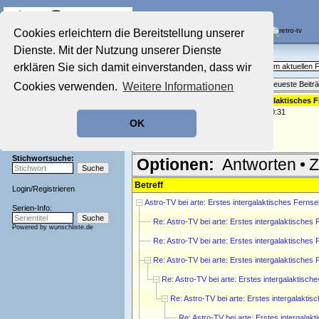
Die Fernseh-Diskussionsforen von
Cookies erleichtern die Bereitstellung unserer
Dienste. Mit der Nutzung unserer Dienste
Startseite
Aktuelles Forum
Aktuelles Forum
erklären Sie sich damit einverstanden, dass wir
Fragen, Antworten und Meinungen zum aktuellen
Nostalgieecke
Themenübersicht
•
Neues Thema
•
Neueste Beitr
Cookies verwenden.
Weitere Informationen
Film-Forum
Der Werbeblock
Re: Astro-TV bei arte: Erstes intergalaktische
geschrieben von:
candida
, 14.09.06 00:31
Zeichentrick-Forum
OK
Ratgeber Technik
Die Wahrheit ist irgendwo da draußen..
(Zitat)
Sendeschluss!
Stichwortsuche:
Optionen:
Antworten
•
Z
Betreff
Login
/
Registrieren
Astro-TV bei arte: Erstes intergalaktisches Fern
Serien-Info:
Re: Astro-TV bei arte: Erstes intergalaktische
Powered by
wunschliste.de
Re: Astro-TV bei arte: Erstes intergalaktische
Re: Astro-TV bei arte: Erstes intergalaktische
Re: Astro-TV bei arte: Erstes intergalaktis
Re: Astro-TV bei arte: Erstes intergalakt
Re: Astro-TV bei arte: Erstes intergal