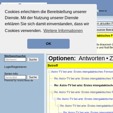
Die Fernseh-Diskussionsforen von
Cookies erleichtern die Bereitstellung unserer
Dienste. Mit der Nutzung unserer Dienste
Startseite
Aktuelles Forum
Aktuelles Forum
erklären Sie sich damit einverstanden, dass wir
Fragen, Antworten und Meinungen zum aktuellen
Nostalgieecke
Themenübersicht
•
Neues Thema
•
Neueste Beitr
Cookies verwenden.
Weitere Informationen
Film-Forum
Der Werbeblock
Re: Astro-TV bei arte: Erstes intergalaktische
geschrieben von:
Piet
, 13.09.06 17:49
Zeichentrick-Forum
OK
Ratgeber Technik
Aber wie will man denn wissen das es da draussen L
Bis jetzt hat man doch Null Erkenntnisse und Null B
Sendeschluss!
Stichwortsuche:
Optionen:
Antworten
•
Z
Betreff
Login
/
Registrieren
Astro-TV bei arte: Erstes intergalaktisches Fern
Serien-Info:
Re: Astro-TV bei arte: Erstes intergalaktische
Powered by
wunschliste.de
Re: Astro-TV bei arte: Erstes intergalakti
Re: Astro-TV bei arte: Erstes intergalaktische
Re: Astro-TV bei arte: Erstes intergalaktis
Re: Astro-TV bei arte: Erstes intergalakt
Re: Astro-TV bei arte: Erstes intergal