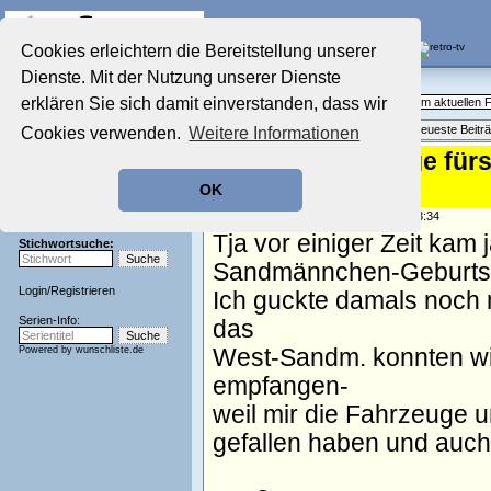
Die Fernseh-Diskussionsforen von
Cookies erleichtern die Bereitstellung unserer
Dienste. Mit der Nutzung unserer Dienste
Startseite
Aktuelles Forum
Aktuelles Forum
erklären Sie sich damit einverstanden, dass wir
Fragen, Antworten und Meinungen zum aktuellen
Nostalgieecke
Themenübersicht
•
Neues Thema
•
Neueste Beitr
Cookies verwenden.
Weitere Informationen
Film-Forum
Der Werbeblock
Re: 200 Fahrzeuge fü
Zeichentrick-Forum
verstorben
OK
Ratgeber Technik
Sendeschluss!
geschrieben von:
kukuruz
, 14.11.05 23:34
Tja vor einiger Zeit ka
Stichwortsuche:
Sandmännchen-Geburtsta
Login
/
Registrieren
Ich guckte damals noch
Serien-Info:
das
Powered by
wunschliste.de
West-Sandm. konnten wir
empfangen-
weil mir die Fahrzeuge u
gefallen haben und auch