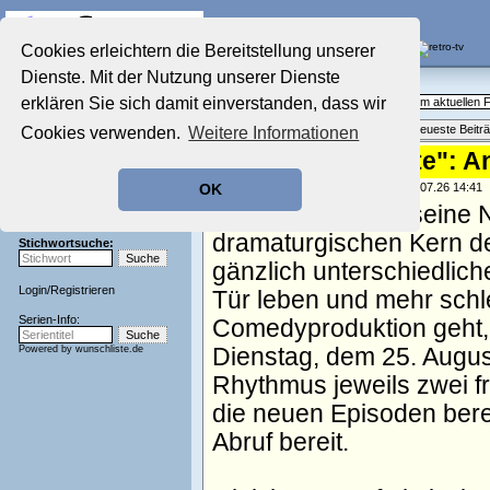
Die Fernseh-Diskussionsforen von
Cookies erleichtern die Bereitstellung unserer
Dienste. Mit der Nutzung unserer Dienste
Startseite
Aktuelles Forum
Aktuelles Forum
erklären Sie sich damit einverstanden, dass wir
Fragen, Antworten und Meinungen zum aktuellen
Nostalgieecke
Themenübersicht
•
Neues Thema
•
Neueste Beitr
Cookies verwenden.
Weitere Informationen
Film-Forum
Der Werbeblock
"Doppelhaushälfte": A
Zeichentrick-Forum
geschrieben von:
TV Wunschliste
, 07.07.26 14:41
OK
Ratgeber Technik
Deutschland und seine N
Sendeschluss!
dramaturgischen Kern d
Stichwortsuche:
gänzlich unterschiedlich
Login
/
Registrieren
Tür leben und mehr schle
Serien-Info:
Comedyproduktion geht, 
Powered by
wunschliste.de
Dienstag, dem 25. Augus
Rhythmus jeweils zwei f
die neuen Episoden berei
Abruf bereit.