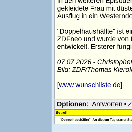
In den weiteren Episode
gekleidete Frau mit düs
Ausflug in ein Westerndo
"Doppelhaushälfte" ist e
ZDFneo und wurde von
entwickelt. Ersterer fun
07.07.2026 - Christophe
Bild: ZDF/Thomas Kiero
[
www.wunschliste.de
]
Optionen:
Antworten
•
Z
Betreff
"Doppelhaushälfte": An diesem Tag startet S