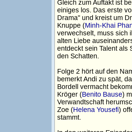
Gleich zum Auftakt ist 
einiges los. Das erste vo
Drama" und kreist um Dr
Knuppe (
Minh-Khai Phan
verwechselt, muss sich 
alten Liebe auseinander
entdeckt sein Talent als
den Schatten.
Folge 2 hört auf den N
bemerkt Andi zu spät, da
Bordell vermacht bekom
Kröger (
Benito Bause
) m
Verwandtschaft herumsch
Zoe (
Helena Yousefi
) of
stammt.