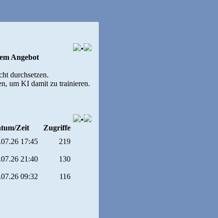
•
dem Angebot
cht durchsetzen.
n, um KI damit zu trainieren.
•
tum/Zeit
Zugriffe
.07.26 17:45
219
.07.26 21:40
130
.07.26 09:32
116