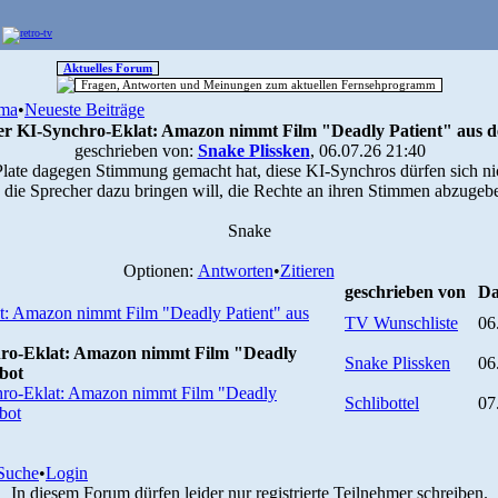
Aktuelles Forum
Fragen, Antworten und Meinungen zum aktuellen Fernsehprogramm
ma
•
Neueste Beiträge
er KI-Synchro-Eklat: Amazon nimmt Film "Deadly Patient" aus 
geschrieben von:
Snake Plissken
, 06.07.26 21:40
Plate dagegen Stimmung gemacht hat, diese KI-Synchros dürfen sich ni
 die Sprecher dazu bringen will, die Rechte an ihren Stimmen abzugebe
Snake
Optionen:
Antworten
•
Zitieren
geschrieben von
Da
t: Amazon nimmt Film "Deadly Patient" aus
TV Wunschliste
06
hro-Eklat: Amazon nimmt Film "Deadly
Snake Plissken
06
bot
hro-Eklat: Amazon nimmt Film "Deadly
Schlibottel
07
bot
Suche
•
Login
In diesem Forum dürfen leider nur registrierte Teilnehmer schreiben.