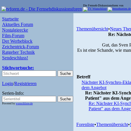
Die Fernseh-Diskussionsforen von
Startseite
Aktuelles Forum
Themenübersicht
•
Neues The
Nostalgieecke
Re: Nächst
Film-Forum
Der Werbeblock
Gut, das Sven 
Zeichentrick-Forum
Es ist eine Schande, wie man
Ratgeber Technik
Sendeschluss!
Stichwortsuche:
Betreff
Nächster KI-Synchro-Ekla
Login
/
Registrieren
dem Angebot
Re: Nächster KI-Sync
Serien-Info:
Patient" aus dem Ange
Re: Nächster KI-Sync
Powered by
wunschliste.de
Patient" aus dem Ange
Forenliste
•
Themenübersicht
•