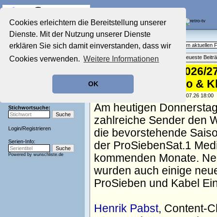
Die Fernseh-Diskussionsforen von
Cookies erleichtern die Bereitstellung unserer
Dienste. Mit der Nutzung unserer Dienste
Startseite
Aktuelles Forum
Aktuelles Forum
erklären Sie sich damit einverstanden, dass wir
Fragen, Antworten und Meinungen zum aktuellen
Nostalgieecke
Themenübersicht
•
Neues Thema
•
Neueste Beitr
Cookies verwenden.
Weitere Informationen
Film-Forum
Der Werbeblock
ProSiebenSat.1 2026/27
Zeichentrick-Forum
kehrt zurück, Joko & 
OK
Ratgeber Technik
Sendeschluss!
geschrieben von:
TV Wunschliste
, 02.07.26 18:00
Am heutigen Donnerstag 
Stichwortsuche:
zahlreiche Sender den W
Login
/
Registrieren
die bevorstehende Sais
Serien-Info:
der ProSiebenSat.1 Medi
Powered by
wunschliste.de
kommenden Monate. Neben
wurden auch einige neue 
ProSieben und Kabel Ein
Henrik Pabst
, Content-