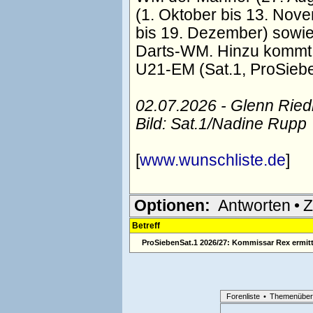
(1. Oktober bis 13. Nov
bis 19. Dezember) sowi
Darts-WM. Hinzu komm
U21-EM (Sat.1, ProSieb
02.07.2026 - Glenn Rie
Bild: Sat.1/Nadine Rupp
[
www.wunschliste.de
]
Optionen:
Antworten
•
Z
Betreff
ProSiebenSat.1 2026/27: Kommissar Rex ermitte
Forenliste
•
Themenüber