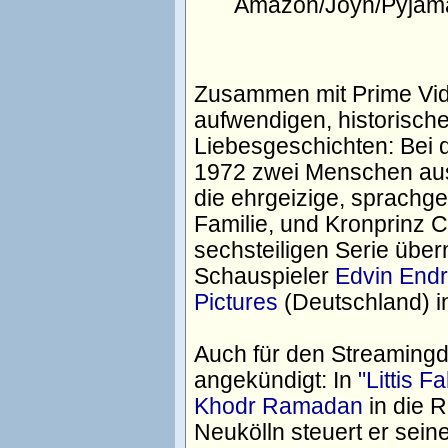
Amazon/Joyn/Pyjama
Zusammen mit Prime Vid
aufwendigen, historisch
Liebesgeschichten: Bei
1972 zwei Menschen aus 
die ehrgeizige, sprachg
Familie, und Kronprinz C
sechsteiligen Serie üb
Schauspieler
Edvin End
Pictures
(Deutschland) i
Auch für den Streamingdie
angekündigt: In
"Littis F
Khodr Ramadan
in die R
Neukölln steuert er sei