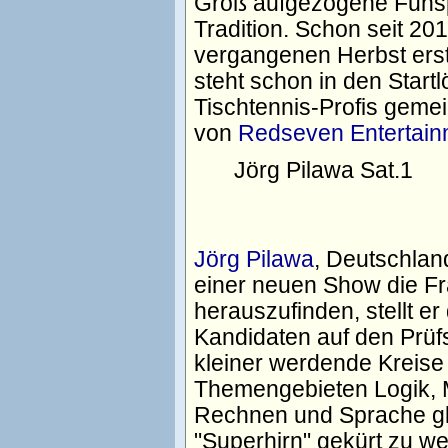
Groß aufgezogene Funsp
Tradition. Schon seit 20
vergangenen Herbst er
steht schon in den Startl
Tischtennis-Profis geme
von
Redseven Entertain
Jörg Pilawa
Sat.1
Jörg Pilawa
, Deutschlan
einer neuen Show die F
herauszufinden, stellt e
Kandidaten auf den Prüf
kleiner werdende Kreise
Themengebieten Logik, 
Rechnen und Sprache gl
"Superhirn" gekürt zu w