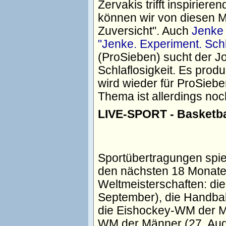
Zervakis trifft inspirie
können wir von diesen 
Zuversicht". Auch
Jenke 
"Jenke. Experiment. Schl
(ProSieben) sucht der J
Schlaflosigkeit. Es produ
wird wieder für ProSieb
Thema ist allerdings noc
LIVE-SPORT - Basketba
Sportübertragungen spie
den nächsten 18 Monate
Weltmeisterschaften: die
September), die Handbal
die Eishockey-WM der Mä
WM der Männer (27. Aug