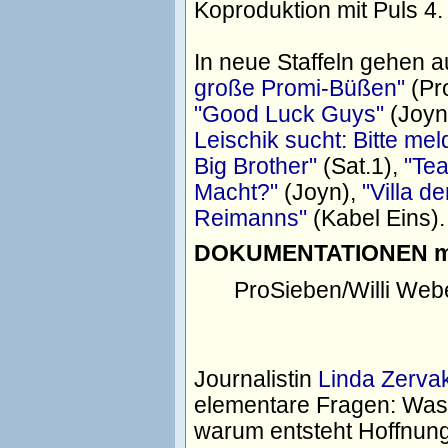
Koproduktion mit Puls 4.
In neue Staffeln gehen
große Promi-Büßen"
(Pr
"Good Luck Guys"
(Joyn
Leischik sucht: Bitte mel
Big Brother"
(Sat.1),
"Tea
Macht?"
(Joyn),
"Villa d
Reimanns"
(Kabel Eins).
DOKUMENTATIONEN mit 
ProSieben/Willi We
Journalistin
Linda Zerva
elementare Fragen: Was 
warum entsteht Hoffnung