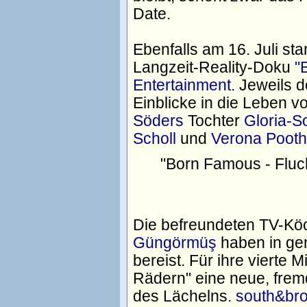
Date.
Ebenfalls am 16. Juli st
Langzeit-Reality-Doku
"
Entertainment
. Jeweils 
Einblicke in die Leben v
Söders
Tochter
Gloria-S
Scholl
und
Verona Poot
"Born Famous - Flu
Die befreundeten TV-K
Güngörmüş
haben in ge
bereist. Für ihre vierte 
Rädern" eine neue, frem
des Lächelns.
south&br