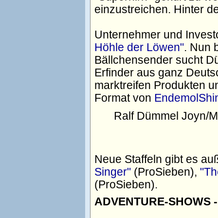
einzustreichen. Hinter d
Unternehmer und Invest
Höhle der Löwen"
. Nun 
Bällchensender sucht 
Erfinder aus ganz Deutsc
marktreifen Produkten un
Format von
EndemolShi
Ralf Dümmel
Joyn/M
Neue Staffeln gibt es 
Singer"
(ProSieben),
"Th
(ProSieben).
ADVENTURE-SHOWS - Ja