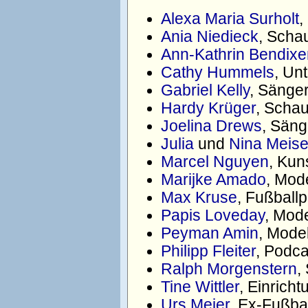
Alexa Maria Surholt
,
Ania Niedieck
, Scha
Ann-Kathrin Bendixe
Cathy Hummels
, Un
Gabriel Kelly
, Sänge
Hardy Krüger
, Schau
Joelina Drews
, Säng
Julia
und
Nina Meis
Marcel Nguyen
, Kun
Marijke Amado
, Mod
Max Kruse
, Fußballp
Papis Loveday
, Mod
Peyman Amin
, Mode
Philipp Fleiter
, Podca
Ralph Morgenstern
,
Tine Wittler
, Einrich
Urs Meier
, Ex-Fußbal