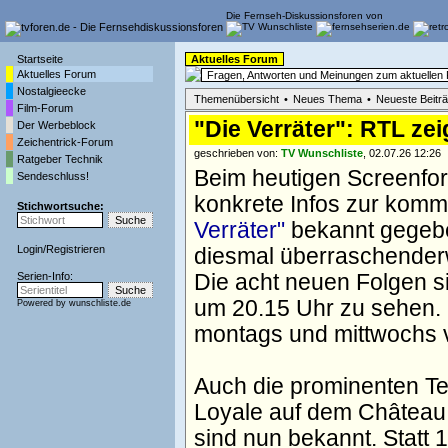
Die Fernseh-Diskussionsforen von
Startseite
Aktuelles Forum
Aktuelles Forum
Fragen, Antworten und Meinungen zum aktuelle
Nostalgieecke
Themenübersicht
•
Neues Thema
•
Neueste Beitr
Film-Forum
"Die Verräter": RTL ze
Der Werbeblock
Zeichentrick-Forum
geschrieben von:
TV Wunschliste
, 02.07.26 12:26
Ratgeber Technik
Beim heutigen Screenfor
Sendeschluss!
konkrete Infos zur komm
Stichwortsuche:
Verräter"
bekannt gegeben
Login
/
Registrieren
diesmal überraschender
Serien-Info:
Die acht neuen Folgen s
um 20.15 Uhr zu sehen. 
Powered by
wunschliste.de
montags und mittwochs ve
Auch die prominenten Tei
Loyale auf dem Château 
sind nun bekannt. Statt 