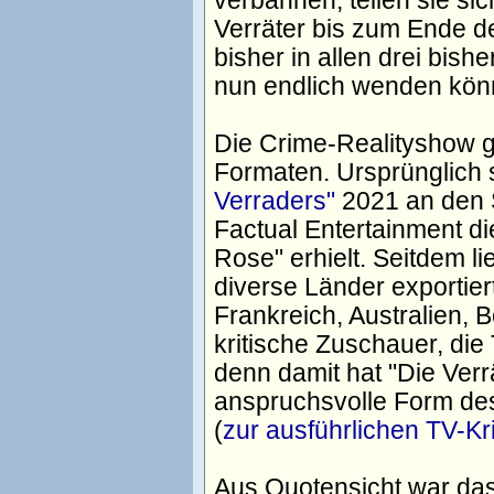
verbannen, teilen sie s
Verräter bis zum Ende de
bisher in allen drei bish
nun endlich wenden kö
Die Crime-Realityshow ge
Formaten. Ursprünglich
Verraders"
2021 an den S
Factual Entertainment 
Rose" erhielt. Seitdem l
diverse Länder exportier
Frankreich, Australien, 
kritische Zuschauer, di
denn damit hat "Die Verr
anspruchsvolle Form de
(
zur ausführlichen TV-Kri
Aus Quotensicht war das