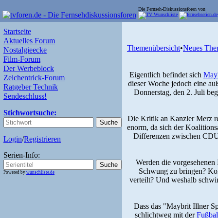
Die Fernseh-Diskussionsforen von
Startseite
Aktuelles Forum
Themenübersicht
•
Neues The
Nostalgieecke
Film-Forum
Der Werbeblock
Eigentlich befindet sich
Mayb
Zeichentrick-Forum
dieser Woche jedoch eine au
Ratgeber Technik
Donnerstag, den 2. Juli beg
Sendeschluss!
Stichwortsuche:
Die Kritik an Kanzler Merz r
enorm, da sich der Koalitions
Differenzen zwischen CDU,
Login
/
Registrieren
Serien-Info:
Werden die vorgesehenen R
Schwung zu bringen? Komm
Powered by
wunschliste.de
verteilt? Und weshalb schwi
Dass das "Maybrit Illner S
schlichtweg mit der
Fußbal