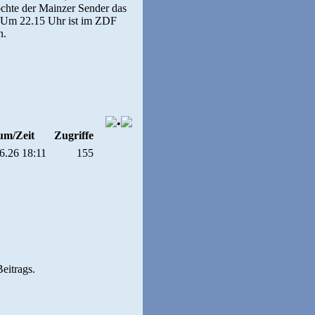
chte der Mainzer Sender das
n. Um 22.15 Uhr ist im ZDF
n.
•
um/Zeit
Zugriffe
6.26 18:11
155
Beitrags.