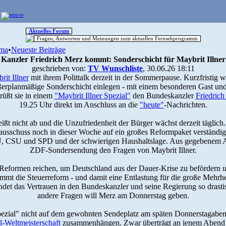
Aktuelles Forum
Fragen, Antworten und Meinungen zum aktuellen Fernsehprogramm
ma
•
Neueste Beiträge
Kanzler Friedrich Merz kommt: Sonderschicht für Maybrit Illner
geschrieben von:
TV Wunschliste
, 30.06.26 18:11
rit Illner
mit ihrem Polittalk derzeit in der Sommerpause. Kurzfristig w
ßerplanmäßige Sonderschicht einlegen - mit einem besonderen Gast un
rüßt sie in einem
"Maybrit Illner Spezial"
den Bundeskanzler
Friedrich
19.25 Uhr direkt im Anschluss an die
"heute"
-Nachrichten.
eißt nicht ab und die Unzufriedenheit der Bürger wächst derzeit täglic
ausschuss noch in dieser Woche auf ein großes Reformpaket verständige
 CSU und SPD und der schwierigen Haushaltslage. Aus gegebenem Anla
ZDF-Sondersendung den Fragen von Maybrit Illner.
eformen reichen, um Deutschland aus der Dauer-Krise zu befördern un
t die Steuerreform - und damit eine Entlastung für die große Mehrhei
ndet das Vertrauen in den Bundeskanzler und seine Regierung so drasti
andere Fragen will Merz am Donnerstag geben.
pezial" nicht auf dem gewohnten Sendeplatz am späten Donnerstagabend
l-Weltmeisterschaft
zusammenhängen. Zwar überträgt an jenem Abend n