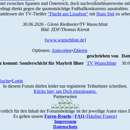
iel zwischen Spanien und Österreich, doch nachvollziehbarerweise mö
edingt direkt gegen die quotenträchtige Fußballkonkurrenz ausstrahle
tattdessen der TV-Thriller
"Flucht aus Lissabon"
mit
Hans Sigl
zu sehe
30.06.2026 - Glenn Riedmeier/TV Wunschliste
Bild: ZDF/Thomas Kierok
[
www.wunschliste.de
]
Optionen:
Antworten
•
Zitieren
geschrieben von
Dat
z kommt: Sonderschicht für Maybrit Illner
TV Wunschliste
30.0
Suche
•
Login
In diesem Forum dürfen leider nur registrierte Teilnehmer schreiben.
Klicke hier, um Dich einzuloggen.
Partnerseiten
ortlich für den Inhalt der Forumsbeiträge ist der jeweilige Autor eines 
Es gelten unsere
Foren-Regeln
|
FAQ
(Häufige Fragen)
Impressum
Datenschutz