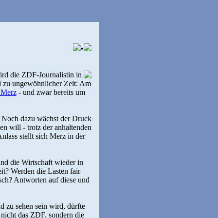
•
ird die ZDF-Journalistin in
d zu ungewöhnlicher Zeit: Am
 Merz
- und zwar bereits um
h. Noch dazu wächst der Druck
n will - trotz der anhaltenden
ss stellt sich Merz in der
d die Wirtschaft wieder in
t? Werden die Lasten fair
sch? Antworten auf diese und
 zu sehen sein wird, dürfte
icht das ZDF, sondern die