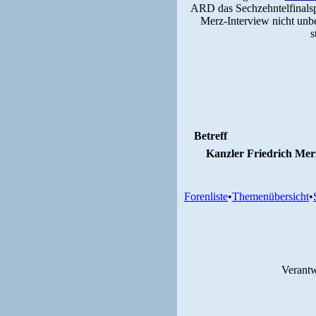
ARD das Sechzehntelfinalsp
Merz-Interview nicht unb
s
Betreff
Kanzler Friedrich Mer
Forenliste
•
Themenübersicht
•
Verantw