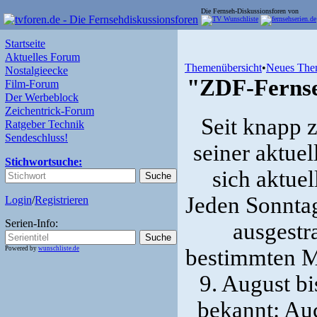
Die Fernseh-Diskussionsforen von
Startseite
Aktuelles Forum
Themenübersicht
•
Neues The
Nostalgieecke
"ZDF-Fernse
Film-Forum
Der Werbeblock
Zeichentrick-Forum
Seit knapp 
Ratgeber Technik
Sendeschluss!
seiner aktue
Stichwortsuche:
sich aktue
Jeden Sonntag
Login
/
Registrieren
Serien-Info:
ausgestr
Powered by
wunschliste.de
bestimmten M
9. August b
bekannt: Au