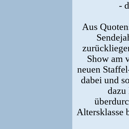
- 
Aus Quotens
Sendejah
zurückliege
Show am v
neuen Staffe
dabei und so
dazu 
überdurch
Altersklasse 