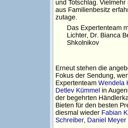
und Totschlag. Vielmehr
aus Familienbesitz erfah
zutage.
Das Expertenteam mi
Lichter, Dr. Bianca 
Shkolnikov
Erneut stehen die angeb
Fokus der Sendung, wen
Expertenteam
Wendela 
Detlev Kümmel
in Augen
der begehrten Händlerkar
Bieten für den besten P
diesmal wieder
Fabian K
Schreiber
,
Daniel Meyer