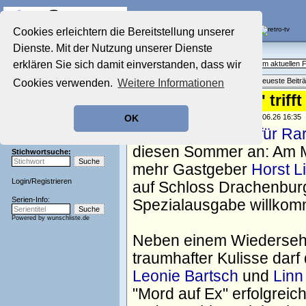
Die Fernseh-Diskussionsforen von
Cookies erleichtern die Bereitstellung unserer
Dienste. Mit der Nutzung unserer Dienste
Startseite
Aktuelles Forum
Aktuelles Forum
erklären Sie sich damit einverstanden, dass wir
Fragen, Antworten und Meinungen zum aktuellen
Nostalgieecke
Themenübersicht
•
Neues Thema
•
Neueste Beitr
Cookies verwenden.
Weitere Informationen
Film-Forum
Der Werbeblock
"Bares für Rares" trif
Zeichentrick-Forum
geschrieben von:
TV Wunschliste
, 30.06.26 16:35
OK
Ratgeber Technik
Eine neue
"Bares für Ra
Sendeschluss!
diesen Sommer an: Am Mi
Stichwortsuche:
mehr Gastgeber
Horst L
Login
/
Registrieren
auf Schloss Drachenburg
Serien-Info:
Spezialausgabe willkom
Powered by
wunschliste.de
Neben einem Wiedersehe
traumhafter Kulisse dar
Leonie Bartsch
und
Linn
"Mord auf Ex" erfolgreic