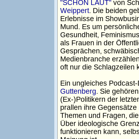
"SCHÖN LAUT"
von Sch
Weippert
. Die beiden ge
Erlebnisse im Showbusin
Mund. Es um persönlich
Gesundheit, Feminismus,
als Frauen in der Öffentl
Gesprächen, schwäbische
Medienbranche erzählen
oft nur die Schlagzeilen 
Ein ungleiches Podcast
Guttenberg
. Sie gehören
(Ex-)Politikern der letzt
prallen ihre Gegensätze 
Themen und Fragen, die 
Über ideologische Gren
funktionieren kann, selb