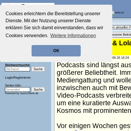
Die Fernseh-Diskussionsforen von
Cookies erleichtern die Bereitstellung unserer
Dienste. Mit der Nutzung unserer Dienste
Startseite
Aktuelles Forum
Aktuelles Forum
erklären Sie sich damit einverstanden, dass wir
Fragen, Antworten und Meinungen zum aktuellen
Nostalgieecke
Themenübersicht
•
Neues Thema
•
Neueste Beitr
Cookies verwenden.
Weitere Informationen
Film-Forum
Der Werbeblock
Von Vanessa Mai & Lol
Zeichentrick-Forum
auf Joyn
OK
Ratgeber Technik
Sendeschluss!
geschrieben von:
TV Wunschliste
, 30.06.26 16:24
Podcasts sind längst au
Stichwortsuche:
größerer Beliebtheit. Im
Login
/
Registrieren
Mediengattung und woll
Serien-Info:
inzwischen auch mit Bew
Powered by
wunschliste.de
Video-Podcasts verbreite
um eine kuratierte Aus
Kosmos mit prominenten 
Vor einigen Wochen gest