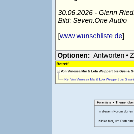
30.06.2026 - Glenn Rie
Bild: Seven.One Audio
[
www.wunschliste.de
]
Optionen:
Antworten
•
Z
Betreff
Von Vanessa Mai & Lola Weippert bis Gysi & G
Re: Von Vanessa Mai & Lola Weippert bis Gysi 
Forenliste
•
Themenüber
In diesem Forum dürfen l
Klicke hier, um Dich ein