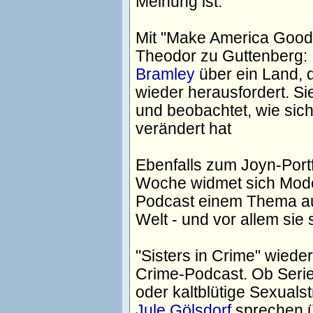
Meinung ist.
Mit "Make America Good a
Theodor zu Guttenberg: 
Bramley
über ein Land, da
wieder herausfordert. Sie
und beobachtet, wie sich 
verändert hat
Ebenfalls zum Joyn-Port
Woche widmet sich Mode
Podcast einem Thema aus
Welt - und vor allem sie 
"Sisters in Crime" wied
Crime-Podcast. Ob Serie
oder kaltblütige Sexualst
Jule Gölsdorf
sprechen ü