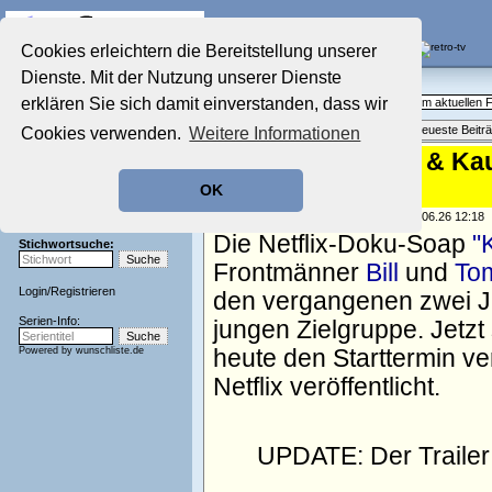
Die Fernseh-Diskussionsforen von
Cookies erleichtern die Bereitstellung unserer
Dienste. Mit der Nutzung unserer Dienste
Startseite
Aktuelles Forum
Aktuelles Forum
erklären Sie sich damit einverstanden, dass wir
Fragen, Antworten und Meinungen zum aktuellen
Nostalgieecke
Themenübersicht
•
Neues Thema
•
Neueste Beitr
Cookies verwenden.
Weitere Informationen
Film-Forum
Der Werbeblock
(Update) "Kaulitz & Kau
Zeichentrick-Forum
verkündet
OK
Ratgeber Technik
Sendeschluss!
geschrieben von:
TV Wunschliste
, 02.06.26 12:18
Die Netflix-Doku-Soap
"
Stichwortsuche:
Frontmänner
Bill
und
Tom
Login
/
Registrieren
den vergangenen zwei J
Serien-Info:
jungen Zielgruppe. Jetzt s
Powered by
wunschliste.de
heute den Starttermin ve
Netflix veröffentlicht.
UPDATE: Der Trailer z