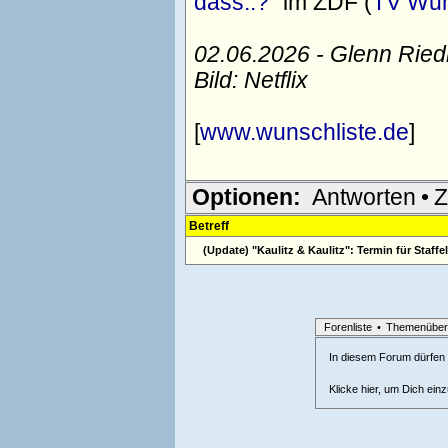
dass..?"
im ZDF (
TV Wuns
02.06.2026 - Glenn Rie
Bild: Netflix
[
www.wunschliste.de
]
Optionen:
Antworten
•
Z
Betreff
(Update) "Kaulitz & Kaulitz": Termin für Staffe
Forenliste
•
Themenüber
In diesem Forum dürfen l
Klicke hier, um Dich ein