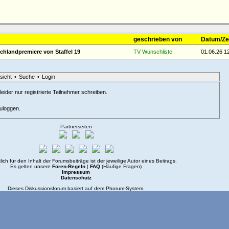
geschrieben von
Datum/Ze
chlandpremiere von Staffel 19
TV Wunschliste
01.06.26 1
sicht
•
Suche
•
Login
eider nur registrierte Teilnehmer schreiben.
zuloggen.
Partnerseiten
lich für den Inhalt der Forumsbeiträge ist der jeweilige Autor eines Beitrags.
Es gelten unsere
Foren-Regeln
|
FAQ
(Häufige Fragen)
Impressum
Datenschutz
Dieses Diskussionsforum basiert auf dem
Phorum
-System.