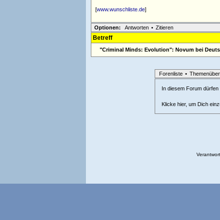
[
www.wunschliste.de
]
Optionen:
Antworten
•
Zitieren
Betreff
"Criminal Minds: Evolution": Novum bei Deuts
Forenliste
•
Themenüber
In diesem Forum dürfen l
Klicke hier, um Dich ein
Verantwort