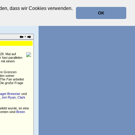
anden, dass wir Cookies verwenden.
OK
•
28. Mai auf
 fast parallelen
 mit einem
ihre Grenzen
den seiner
The Fan
arbeitet
 Die große Frage
aget Brewster
und
,
Jeri Ryan
,
Clark
lebt wurde, ist eine
zenten sind
Breen