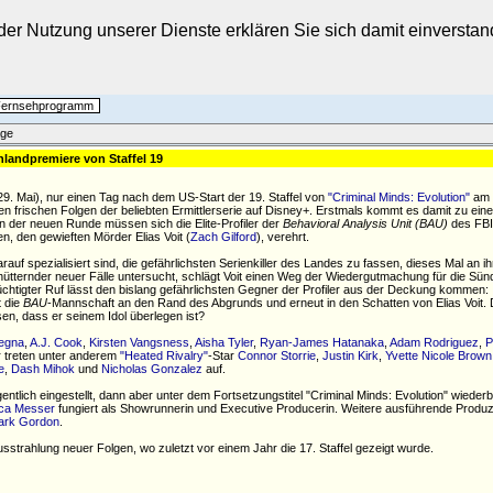
t der Nutzung unserer Dienste erklären Sie sich damit einverst
 Fernsehprogramm
äge
landpremiere von Staffel 19
(29. Mai), nur einen Tag nach dem US-Start der 19. Staffel von
"Criminal Minds: Evolution"
am 
 frischen Folgen der beliebten Ermittlerserie auf Disney+. Erstmals kommt es damit zu einer
n der neuen Runde müssen sich die Elite-Profiler der
Behavioral Analysis Unit (BAU)
des FBI
n, den gewieften Mörder Elias Voit (
Zach Gilford
), verehrt.
 darauf spezialisiert sind, die gefährlichsten Serienkiller des Landes zu fassen, dieses Mal an 
ütternder neuer Fälle untersucht, schlägt Voit einen Weg der Wiedergutmachung für die Sün
chtigter Ruf lässt den bislang gefährlichsten Gegner der Profiler aus der Deckung kommen:
t die
BAU
-Mannschaft an den Rand des Abgrunds und erneut in den Schatten von Elias Voit.
n, dass er seinem Idol überlegen ist?
egna
,
A.J. Cook
,
Kirsten Vangsness
,
Aisha Tyler
,
Ryan-James Hatanaka
,
Adam Rodriguez
,
P
er treten unter anderem
"Heated Rivalry"
-Star
Connor Storrie
,
Justin Kirk
,
Yvette Nicole Brown
e
,
Dash Mihok
und
Nicholas Gonzalez
auf.
tlich eingestellt, dann aber unter dem Fortsetzungstitel "Criminal Minds: Evolution" wiederbe
ica Messer
fungiert als Showrunnerin und Executive Producerin. Weitere ausführende Produ
ark Gordon
.
strahlung neuer Folgen, wo zuletzt vor einem Jahr die 17. Staffel gezeigt wurde.