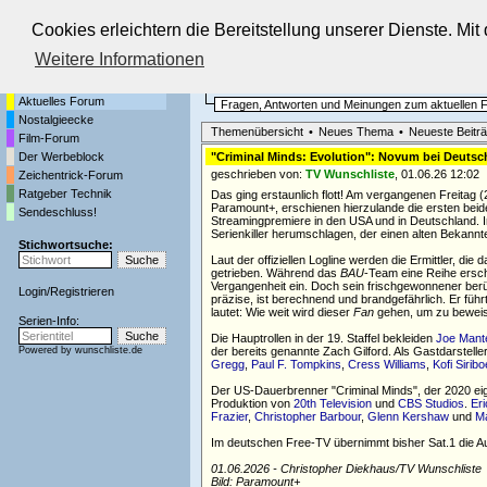
Cookies erleichtern die Bereitstellung unserer Dienste. Mi
Die Fernseh-Diskussionsforen von
Weitere Informationen
Startseite
Aktuelles Forum
Aktuelles Forum
Fragen, Antworten und Meinungen zum aktuellen
Nostalgieecke
Themenübersicht
•
Neues Thema
•
Neueste Beitr
Film-Forum
Der Werbeblock
"Criminal Minds: Evolution": Novum bei Deutsch
geschrieben von:
TV Wunschliste
, 01.06.26 12:02
Zeichentrick-Forum
Ratgeber Technik
Das ging erstaunlich flott! Am vergangenen Freitag 
Paramount+, erschienen hierzulande die ersten beiden
Sendeschluss!
Streamingpremiere in den USA und in Deutschland. I
Serienkiller herumschlagen, der einen alten Bekannte
Stichwortsuche:
Laut der offiziellen Logline werden die Ermittler, die
getrieben. Während das
BAU
-Team eine Reihe ersch
Vergangenheit ein. Doch sein frischgewonnener berü
Login
/
Registrieren
präzise, ist berechnend und brandgefährlich. Er führ
lautet: Wie weit wird dieser
Fan
gehen, um zu beweise
Serien-Info:
Die Hauptrollen in der 19. Staffel bekleiden
Joe Mant
Powered by
wunschliste.de
der bereits genannte Zach Gilford. Als Gastdarstell
Gregg
,
Paul F. Tompkins
,
Cress Williams
,
Kofi Siribo
Der US-Dauerbrenner "Criminal Minds", der 2020 eigen
Produktion von
20th Television
und
CBS Studios
.
Er
Frazier
,
Christopher Barbour
,
Glenn Kershaw
und
M
Im deutschen Free-TV übernimmt bisher Sat.1 die Aus
01.06.2026 - Christopher Diekhaus/TV Wunschliste
Bild: Paramount+