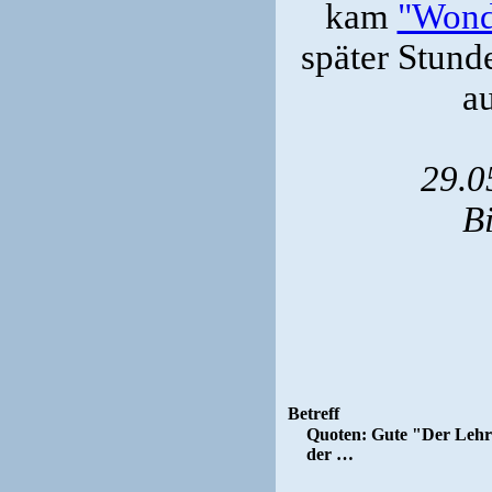
kam
"Wond
später Stund
au
29.0
B
Betreff
Quoten: Gute "Der Lehr
der …