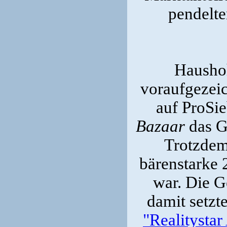
pendelte
Haushoh
voraufgezei
auf ProSi
Bazaar
das Ge
Trotzdem
bärenstarke 
war. Die G
damit setzt
"Realitysta