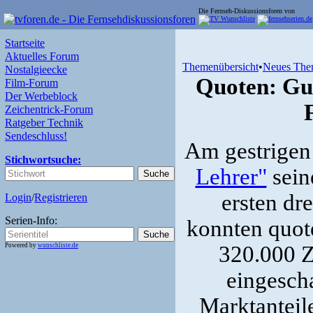
Die Fernseh-Diskussionsforen von
Startseite
Aktuelles Forum
Themenübersicht
•
Neues The
Nostalgieecke
Quoten: Gu
Film-Forum
Der Werbeblock
Zeichentrick-Forum
Ratgeber Technik
Sendeschluss!
Am gestrigen
Stichwortsuche:
Lehrer"
sein
ersten dr
Login
/
Registrieren
Serien-Info:
konnten quot
Powered by
wunschliste.de
320.000 Z
eingescha
Marktanteil