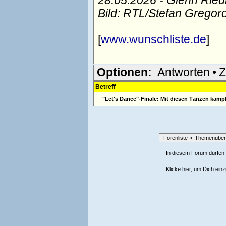
28.05.2026 - Glenn Rie
Bild: RTL/Stefan Gregor
[
www.wunschliste.de
]
Optionen:
Antworten
•
Z
Betreff
"Let's Dance"-Finale: Mit diesen Tänzen kämpf
Forenliste
•
Themenüber
In diesem Forum dürfen l
Klicke hier, um Dich ein