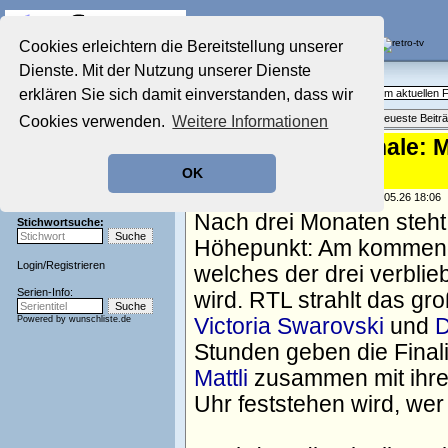
Die Fernseh-Diskussionsforen von
Cookies erleichtern die Bereitstellung unserer
Dienste. Mit der Nutzung unserer Dienste
Startseite
Aktuelles Forum
Aktuelles Forum
erklären Sie sich damit einverstanden, dass wir
Fragen, Antworten und Meinungen zum aktuellen
Nostalgieecke
Themenübersicht
•
Neues Thema
•
Neueste Beitr
Cookies verwenden.
Weitere Informationen
Film-Forum
Der Werbeblock
"Let's Dance"-Finale: 
Zeichentrick-Forum
den Pokal
OK
Ratgeber Technik
Sendeschluss!
geschrieben von:
TV Wunschliste
, 28.05.26 18:06
Nach drei Monaten steht 
Stichwortsuche:
Höhepunkt: Am kommende
Login
/
Registrieren
welches der drei verbl
Serien-Info:
wird. RTL strahlt das gr
Powered by
wunschliste.de
Victoria Swarovski
und
D
Stunden geben die Final
Mattli
zusammen mit ihren
Uhr feststehen wird, wer